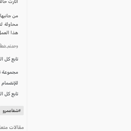
عكا والمنطقة
أثارت حالة
كفرياسيف والقضاء
من جانبها
مدن الساحل
محاولة لت
الجليل الاعلى
هذا العمل
المغار والقضاء
وجدتم خطأ؟ ا
الشاغور
تابع كل ا
الرامة والمنطقة
مجموعة ت
المثلث الجنوبي
منطقة الجولان
للإنضمام 
تابع كل ا
#شفاعمرو
مقالات متعل