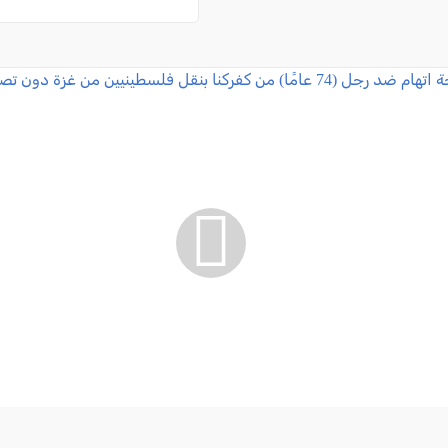
تقديم لائحة اتهام ضد رجل (74 عامًا) من كفركنا بنقل فلسطينيين من 