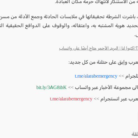
 من الاستنكار لانتهاك حرمة مكان العبادة.
، باشرت الشرطة تحقيقاتها في ملابسات الحادثة وجمع الأدلة من مسرح
حديد هوية المشتبه به، واعتقاله، والوقوف على الدوافع الحقيقية 
.
كتبوا لنا | البريد الأحمر متاح أيضًا على واتساب
لعرب وإبق على حتلنة من كل جديد:
لجرام >>
t.me/alarabemergency
الى مجموعة الأخبار عبر واتساب >>
bit.ly/3AG8ibK
لعرب عبر انستجرام >>
t.me/alarabemergency
قة