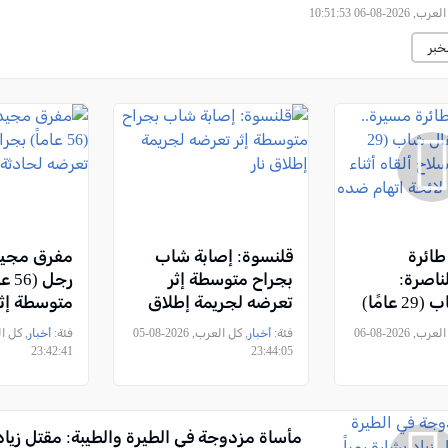
2026-08-06 10:51:53
خبر
ائرة
قلنسوة: إصابة شاب
مفرق مجيد
ناصرة:
بجراح متوسطة إثر
رجل 
اعتقال شاب (29 عامًا)
تعرضه لجريمة إطلاق
متوسطة إث
ألقاه أثناء
نار
لحادثة عن
, كل العرب, 2026-08-06
فئة:
أخبار
, كل العرب, 2026-08-05
فئة:
أخبار
يم لائحة
23:42:41
23:44:05
مأساة مزدوجة في الطيرة والطيبة: مقتل زياد 