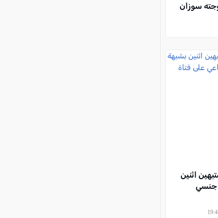
جته سوزان
بهين اثنين
 جنسي