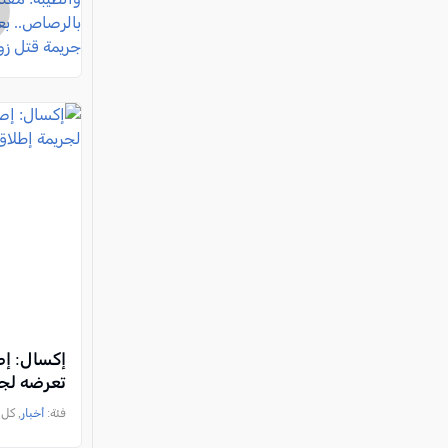
إكسال: إص
تعرضه لجر
فئة:
أخبار
, كل العرب, 