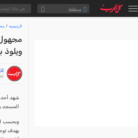
منطقة
الناصرة والقضاء
الرئيسية
محا
القدس والقضاء
مجهول 
المثلث الشمالي
ويلوذ با
وادي عارة
سخنين والمنطقة
كل
حيفا والمنطقة
نُشر: /26
شفاعمرو والقضاء
الضفة الغربية
شهد أحد ا
المسجد وإط
قطاع غزة
النقب
وبحسب الم
قرى المرج
بهدف توجي