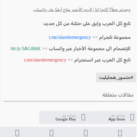
وجدتم خطأ؟ اكتبوا لنا | البريد الأحمر متاح أيضًا على واتساب
تابع كل العرب وإبق على حتلنة من كل جديد:
مجموعة تلجرام >>
t.me/alarabemergency
للإنضمام الى مجموعة الأخبار عبر واتساب >>
bit.ly/3AG8ibK
تابع كل العرب عبر انستجرام >>
t.me/alarabemergency
#حتسور_هجليليت
مقالات متعلقة
متواجد على
متواجد على
Google Play
App Store