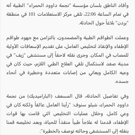
وأفاد الناطق بلسان مؤسسة "نجمة داوود الحمراء" الطبية أنه
في تمام الساعة 22:06، تلقى مركز الاستعلامات 101 في منطقة
"يردن" بلاغاً حول الحادثة.
وعملت الطواقم الطبية والمضمدون، بالتزامن مع جهود طواقم
الإطفاء والإنقاذ لتخليص العامل، على تقديم الإسعافات الأولية
للمصاب في المكان. وجرى نقله لاحقاً إلى مستشفى "زيف" في
مدينة صفد لاستكمال تلقي العلاج الطبي اللازم، حيث كان في
وعيه الكامل ويعاني من إصابات متعددة وخطيرة في أنحاء
جسده.
وفي تفاصيل الحادثة، قال المسعف (الباراميديك) من نجمة
داوود الحمراء، شيلو سنوف: "رأينا العامل عالقاً ولكنه كان في
وعي كامل. وخلال عمليات التخليص التي قامت بها قوات
الإطفاء، قدمنا له علاجاً طبياً منقذاً للحياة، وبعد تخليصه قمنا
بنقله إلى المستشفى وحالته توصف بالخطيرة".