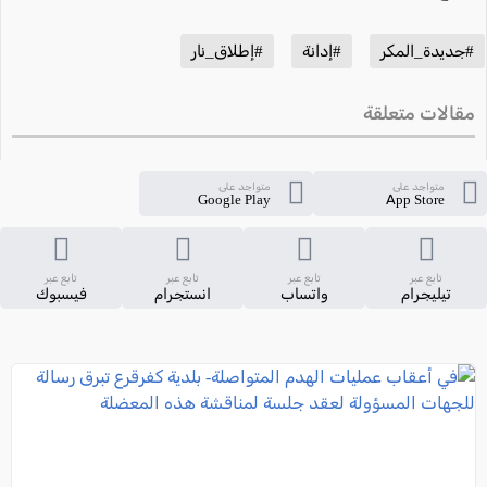
#جديدة_المكر
#إدانة
#إطلاق_نار
مقالات متعلقة
متواجد على
متواجد على
Google Play
App Store
تابع عبر
تابع عبر
تابع عبر
تابع عبر
تيليجرام
واتساب
انستجرام
فيسبوك