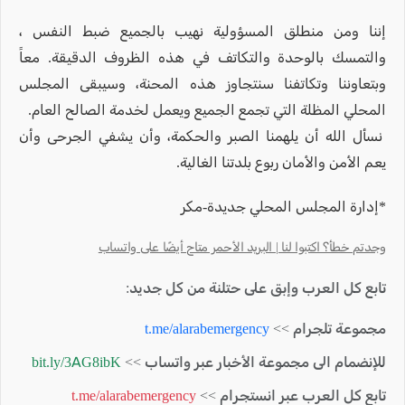
إننا ومن منطلق المسؤولية نهيب بالجميع ضبط النفس ،
والتمسك بالوحدة والتكاتف في هذه الظروف الدقيقة. معاً
وبتعاوننا وتكاتفنا سنتجاوز هذه المحنة، وسيبقى المجلس
المحلي المظلة التي تجمع الجميع ويعمل لخدمة الصالح العام.
نسأل الله أن يلهمنا الصبر والحكمة، وأن يشفي الجرحى وأن
يعم الأمن والأمان ربوع بلدتنا الغالية.
*إدارة المجلس المحلي جديدة-مكر
وجدتم خطأ؟ اكتبوا لنا | البريد الأحمر متاح أيضًا على واتساب
تابع كل العرب وإبق على حتلنة من كل جديد:
مجموعة تلجرام >>
t.me/alarabemergency
للإنضمام الى مجموعة الأخبار عبر واتساب >>
bit.ly/3AG8ibK
تابع كل العرب عبر انستجرام >>
t.me/alarabemergency