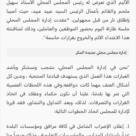
الأليم الذي تعرض له رئيس المجلس المحلي الأستاذ سهيل
ملحم والقائم بأعمال الرئيس السيد عبيد عبيد، حيث أصيبا
بإطلاق نار من قبل مجهولين، *عقدت إدارة المجلس المحلي
جلسة طارئة اليوم بحضور الموظفين والعاملين، وذلك لمناقشة
هذا الاعتداء الآثم والخروج بقرارات حاسمة".
إدارة مجلس محلي جديدة المكر
"نحن في إدارة المجلس المحلي، نشجب ونستنكر وبأشد
العبارات هذا العمل الذي يستهدف قيادتنا المنتخبة ، وندين كل
أشكال العنف مهما كانت دوافعه.وفي هذه اللحظات العصيبة
التي تمر بها بلدتنا، علينا أن نكون حكماء وعقلاء في اتخاذ
القرارات والتصرفات. لذلك، وبعد التداول والتشاور، فقد قررنا
كإدارة للمجلس اتخاذ الخطوات التالية:
1. إعلان الإضراب الشامل في كافة مرافق ومؤسسات البلدة
غداً، باستثناء المدارس والمؤسسات التعليمية ، وذلك حرصاً منا