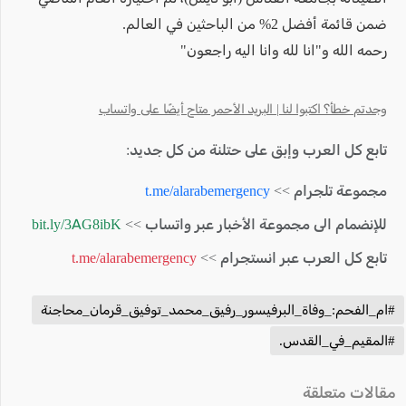
ضمن قائمة أفضل 2% من الباحثين في العالم.
رحمه الله و"انا لله وانا اليه راجعون"
وجدتم خطأ؟ اكتبوا لنا | البريد الأحمر متاح أيضًا على واتساب
تابع كل العرب وإبق على حتلنة من كل جديد:
مجموعة تلجرام >>
t.me/alarabemergency
للإنضمام الى مجموعة الأخبار عبر واتساب >>
bit.ly/3AG8ibK
تابع كل العرب عبر انستجرام >>
t.me/alarabemergency
#ام_الفحم:_وفاة_البرفيسور_رفيق_محمد_توفيق_قرمان_محاجنة
#المقيم_في_القدس.
مقالات متعلقة