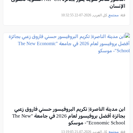
الإنسان
فئة:
مجتمع
, كل العرب, 2026-07-22 10:32:55
ابن مدينة الناصرة| تكريم البروفيسور حسني فاروق زعبي
بجائزة أفضل بروفيسور لعام 2026 في جامعة "The New
Economic School"- موسكو
فئة:
مجتمع
, كل العرب, 2026-07-21 13:19:05