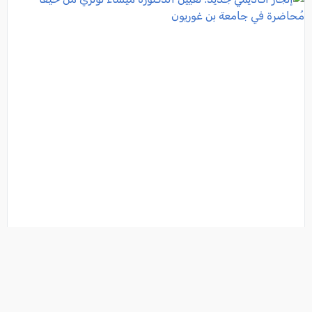
إنجاز أكاديمي جديد: تعيين الدكتورة ميساء توتري من
حيفا مُحاضرة في جامعة بن غوريون
فئة:
مجتمع
, كل العرب, 2026-07-04 14:06:31