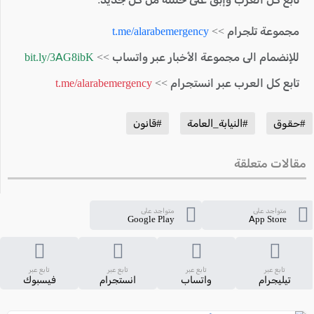
مجموعة تلجرام >>
t.me/alarabemergency
للإنضمام الى مجموعة الأخبار عبر واتساب >>
bit.ly/3AG8ibK
تابع كل العرب عبر انستجرام >>
t.me/alarabemergency
#حقوق
#النيابة_العامة
#قانون
مقالات متعلقة
متواجد على
متواجد على
Google Play
App Store
تابع عبر
تابع عبر
تابع عبر
تابع عبر
تيليجرام
واتساب
انستجرام
فيسبوك