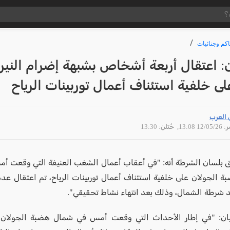
كم وجنائيات
: اعتقال أربعة أشخاص بشبهة إضرام النير
 خلفية استئناف أعمال توربينات الرياح
 العرب
12/05 13:08
, حُتلن: 13:30
ق بلسان الشرطة أنه: "في أعقاب أعمال الشغب العنيفة التي وقعت أ
 الجولان على خلفية استئناف أعمال توربينات الرياح، تم اعتقال عد
د شرطة الشمال، وذلك بعد انتهاء نشاط تحقيقي".
يان: "في إطار الأحداث التي وقعت أمس في شمال هضبة الجولان،