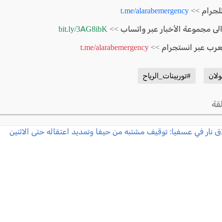
لجرام >>
t.me/alarabemergency
الى مجموعة الأخبار عبر واتساب >>
bit.ly/3AG8ibK
لعرب عبر انستجرام >>
t.me/alarabemergency
لان
#توربينات_الرياح
قة