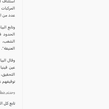
عكا والمنطقة
استئناف أ
المركبات 
كفرياسيف والقضاء
عدد من الع
مدن الساحل
الجليل الاعلى
وتابع الب
الحدود ف
المغار والقضاء
الشغب، و
الشاغور
العنيفة".
الرامة والمنطقة
المثلث الجنوبي
منطقة الجولان
التحقيق، 
توقيفهم عل
وجدتم خطأ؟ ا
تابع كل ا