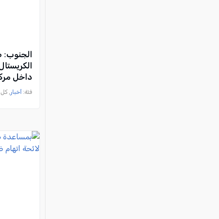
الكريستال
داخل مرك
فئة:
أخبار
, كل العرب, 