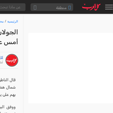
منطقة
الناصرة والقضاء
الرئيسية
محا
القدس والقضاء
الجولان
المثلث الشمالي
أمس على
وادي عارة
سخنين والمنطقة
كل
حيفا والمنطقة
نُشر: /26
شفاعمرو والقضاء
الضفة الغربية
قال الناط
شمال هضبة
قطاع غزة
بهم على ي
النقب
قرى المرج
ووفق الب