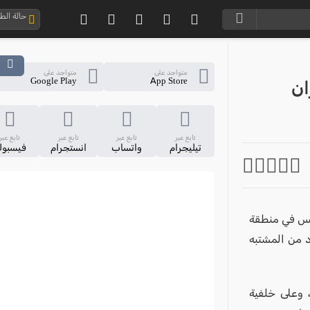
حالة ال
متواجد على
متواجد على
Google Play
App Store
ان
تابع عبر
تابع عبر
تابع عبر
تابع عبر
تيليجرام
واتساب
انستجرام
فيسبو
مس في منطقة
د من المشتبه
 وعلى خلفية