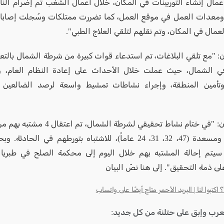
عمال إنشاء التوربينات في المكان، خلال أعمال الشغب تم إضرام الن
ومعدات العمل في موقع العمل، كما تضررت ممتلكات وسُجلت إصابا
مال في المكان، وتم نقلهم لتلقي العلاج الطبي".
يان: "مع تلقي البلاغات، تم استدعاء قوات كبيرة من شرطة الشمال بال
ي الشمال، حيث عملت خلال الأحداث على إعادة النظام العام، و
تأمين المنطقة، وإجراء نشاطات تمشيط واسعة لرصد الضالعين 
وقال البيان: "في ختام نشاط تحقيقي لشرطة ال
عين قينيا ومسعدة (47، 32، 31، 24 عاماً)، للاشتباه بتورطهم في ال
سيتم إحالة المشتبه بهم خلال اليوم إلى محكمة الصلح في طبريا
ى ذمة التحقيق". إلى هنا نصّ البيان
كتبوا لنا | البريد الأحمر متاح أيضًا على واتساب
لعرب وإبق على حتلنة من كل جديد: