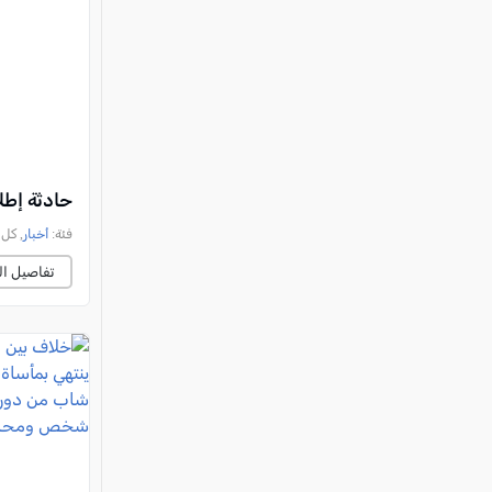
حادثة إطل
فئة:
أخبار
, كل العرب, 
تفاصيل ال