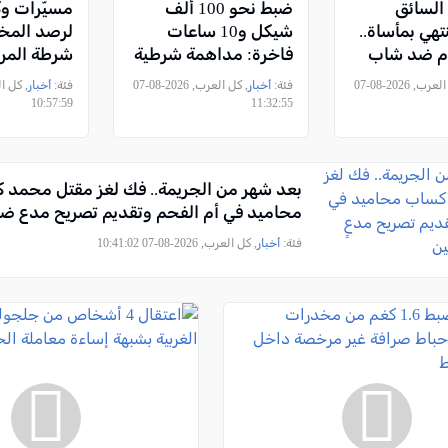
السائق
ضبط نحو 100 ألف
مسيّرات وك
تهي بمأساة..
شيكل و10 ساعات
لرصد المخا
ام ضد شاب
فاخرة: مداهمة شرطية
شرطة المر
تهمة قتل
ضد أهداف إجرامية في
حملاتها عل
, كل العرب, 2026-08-07
فئة:
أخبار
, كل العرب, 2026-08-07
فئة:
أخبار
اولتي قتل
حيفا
10:57:59
11:32:55
بعد شهر من الجريمة.. فك لغز مقتل محمد 
محاميد في أم الفحم وتقديم تصريح مدعٍ ضد 3 مشتبه
فئة:
أخبار
, كل العرب, 2026-08-07 10:41:02