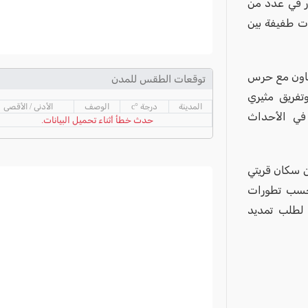
ار في عدد من
ت طفيفة بين
تعاون مع حرس
توقعات الطقس للمدن
تفريق مثيري
المدينة
درجة °c
الوصف
الأدنى / الأقصى
في الأحداث
حدث خطأ أثناء تحميل البيانات.
شمال، تم اعتقال 4 مشتبه بهم من سكان قريتي
حادثة. وبحسب تطورات
 لطلب تمديد