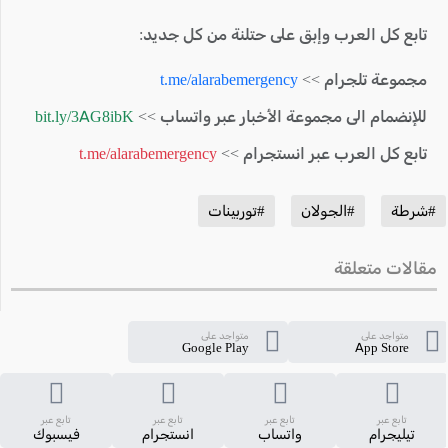
تابع كل العرب وإبق على حتلنة من كل جديد:
مجموعة تلجرام >>
t.me/alarabemergency
للإنضمام الى مجموعة الأخبار عبر واتساب >>
bit.ly/3AG8ibK
تابع كل العرب عبر انستجرام >>
t.me/alarabemergency
#شرطة
#الجولان
#توربينات
مقالات متعلقة
متواجد على
متواجد على
Google Play
App Store
تابع عبر
تابع عبر
تابع عبر
تابع عبر
تيليجرام
واتساب
انستجرام
فيسبوك