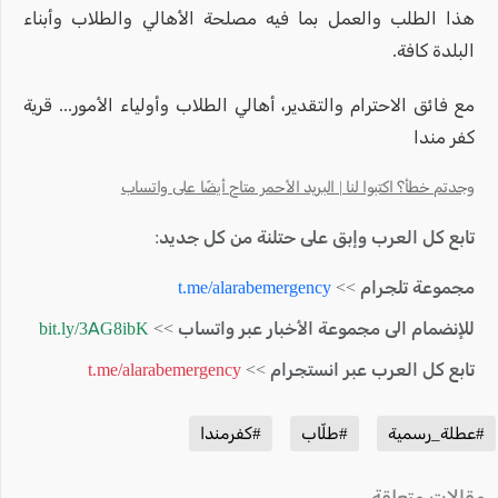
هذا الطلب والعمل بما فيه مصلحة الأهالي والطلاب وأبناء
البلدة كافة.
مع فائق الاحترام والتقدير، أهالي الطلاب وأولياء الأمور... قرية
كفر مندا
وجدتم خطأ؟ اكتبوا لنا | البريد الأحمر متاح أيضًا على واتساب
تابع كل العرب وإبق على حتلنة من كل جديد:
مجموعة تلجرام >>
t.me/alarabemergency
للإنضمام الى مجموعة الأخبار عبر واتساب >>
bit.ly/3AG8ibK
تابع كل العرب عبر انستجرام >>
t.me/alarabemergency
#عطلة_رسمية
#طلّاب
#كفرمندا
مقالات متعلقة