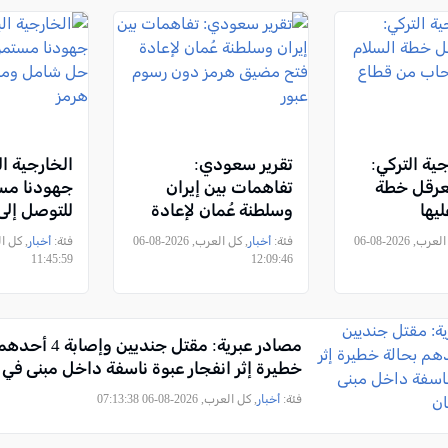
جية التركي:
تقرير سعودي:
الخارجية ال
عرقل خطة
تفاهمات بين إيران
جهودنا مس
يها
وسلطنة عُمان لإعادة
للتوصل إل
من قطاع غزة
فتح مضيق هرمز دون
ومستدام ل
, كل العرب, 2026-08-06
فئة:
أخبار
, كل العرب, 2026-08-06
فئة:
أخبار
رسوم عبور
11:45:59
12:09:46
مصادر عبرية: مقتل جنديين
خطيرة إثر انفجار عبوة ناسفة داخل مبنى في 
فئة:
أخبار
, كل العرب, 2026-08-06 07:13:38