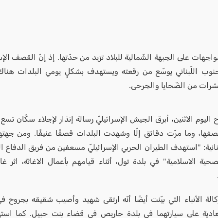
مواجهات على الجبهة الشّمالية للبلاد تزيد من حدّتها. إذ إنّ القصف الإسر
نوب اللّبناني يوسّع من رقعته ويستهدف بشكلٍ يومي البلدات هناك،
شرات من الضّحايا والجرحى.
اليوم الاثنين، أبرق الجيش الإسرائيليّ رسالة إنذار لإجلاء سكّان تسع
قصفها، وما مرّت دقائق إلّا وشهدت البلدات قصفًا عنيفًا. ومن جهته
لبنانية: "استهدف الطيران الحربي الإسرائيليّ مسعفين من فريق الدفاع الم
لصحية الاسلامية" في بلدة تول، أثناء قيامهم بأعمال الاغاثة، اثر 
ة الأنباء التي بيّنت أيضًا أنّه ارتقى شهيد وأصيب شقيقه بجروح في
عادية على سيارتهما في بلدة حاريص في قضاء بنت حبيل. كما است