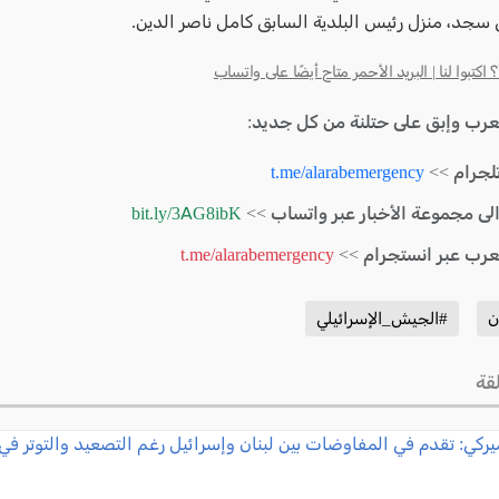
 سجد، منزل رئيس البلدية السابق كامل ناصر الدين.
كتبوا لنا | البريد الأحمر متاح أيضًا على واتساب
لعرب وإبق على حتلنة من كل جديد:
لجرام >>
t.me/alarabemergency
الى مجموعة الأخبار عبر واتساب >>
bit.ly/3AG8ibK
لعرب عبر انستجرام >>
t.me/alarabemergency
ن
#الجيش_الإسرائيلي
قة