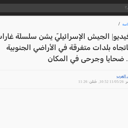
سة
ديو| الجيش الإسرائيليّ يشن سلسلة غارا
اتجاه بلدات متفرقة في الأراضي الجنوبية
.. ضحايا وجرحى في المكان
 العرب
11/05 10:52
, حُتلن: 11:26