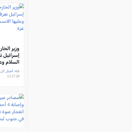
وزير الخار
إسرائيل ت
السلام وعل
الانسحاب 
فئة:
أخبار
13:17:20