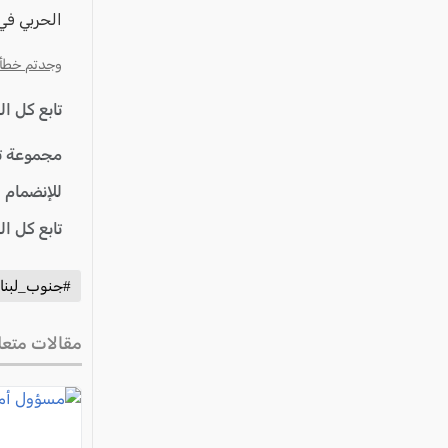
الحربي في
وجدتم خطأ؟ ا
تابع كل ا
مجموعة ت
للإنضمام 
تابع كل ا
#جنوب_لبنا
مقالات متعل