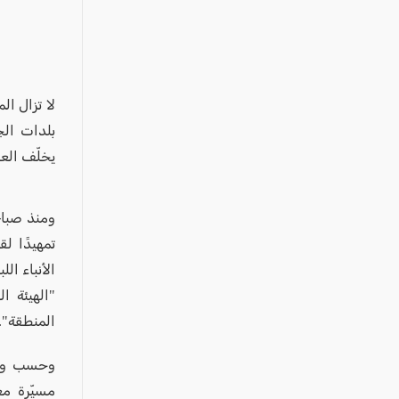
عكا والمنطقة
كفرياسيف والقضاء
مدن الساحل
الجليل الاعلى
لا تزال ال
المغار والقضاء
بلدات الج
يخلّف الع
الشاغور
الرامة والمنطقة
ومنذ صباح 
المثلث الجنوبي
تمهيدًا ل
منطقة الجولان
الأنباء ال
"الهيئة ا
المنطقة".
وحسب وكال
مسيّرة م