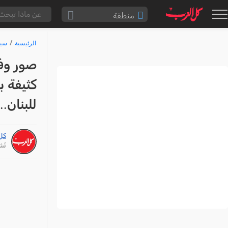
منطقة
الناصرة والقضاء
الرئيسية
سيا
القدس والقضاء
صور وفي
المثلث الشمالي
كثيفة ب
وادي عارة
للبنان.
سخنين والمنطقة
حيفا والمنطقة
كل
شفاعمرو والقضاء
نُشر: /26
الضفة الغربية
قطاع غزة
النقب
قرى المرج