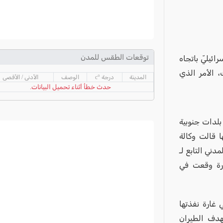
توقعات الطقس للمدن
ائيليّ باتجاه
 الأمر الذي
المدينة
درجة °c
الوصف
الأدنى / الأقصى
حدث خطأ أثناء تحميل البيانات.
 بلدات جنوبية
ا قالت وكالة
دني التابع لـ
غارة وقعت في
 غارة نفذتها
هدف الطيران