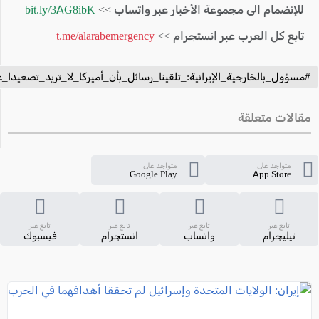
للإنضمام الى مجموعة الأخبار عبر واتساب >>
bit.ly/3AG8ibK
تابع كل العرب عبر انستجرام >>
t.me/alarabemergency
#مسؤول_بالخارجية_الإيرانية:_تلقينا_رسائل_بأن_أميركا_لا_تريد_تصعيدا_ع
مقالات متعلقة
متواجد على
متواجد على
Google Play
App Store
تابع عبر
تابع عبر
تابع عبر
تابع عبر
تيليجرام
واتساب
انستجرام
فيسبوك