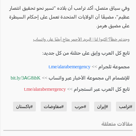
وفي سياق متصل، أكد ترامب أن بلاده "تسير نحو تحقيق انتصار
عظيم"، مضيفًا أن الولايات المتحدة تعمل على إحكام السيطرة
على مضيق هرمز.
وجدتم خطأ؟ اكتبوا لنا | البريد الأحمر متاح أيضًا على واتساب
تابع كل العرب وإبق على حتلنة من كل جديد:
مجموعة تلجرام >>
t.me/alarabemergency
للإنضمام الى مجموعة الأخبار عبر واتساب >>
bit.ly/3AG8ibK
تابع كل العرب عبر انستجرام >>
t.me/alarabemergency
#ترامب
#إيران
#حرب
#مفاوضات
#باكستان
مقالات متعلقة