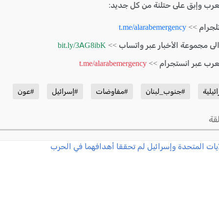
لعرب وإبق على حتلنة من كل جديد:
لجرام >>
t.me/alarabemergency
الى مجموعة الأخبار عبر واتساب >>
bit.ly/3AG8ibK
لعرب عبر انستجرام >>
t.me/alarabemergency
ئيلية
#جنوب_لبنان
#مفاوضات
#إسرائيل
#عون
قة