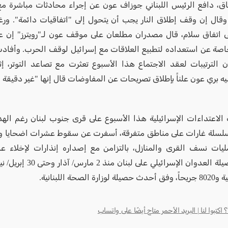
ق، دافع الرئيس اللبناني جوزاف عون عن إجراء محادثات مباشرة مع
قال إن وقف إطلاق النار يجب أن يتحول إلى "اتفاقيات دائمة". ورغم
 اتفاق سلام، قال مصدران مطلعان على موقف عون لـ"رويترز" إن 
صة عن استعداده لتطبيع العلاقات مع إسرائيل لوقف الحرب. وأفادت 
بأن الترتيبات لعقد الاجتماع هذا الأسبوع تعثرت مع تصاعد التوتر، إث
بيه بري عون علناً بإطلاق تصريحات عن المفاوضات قال إنها "غير دقيقة 
لاعتداءات الإسرائيلية هذا الأسبوع على قرى جنوب لبنان رغم الهد
سلسلة غارات على مناطق متفرقة، أسفرت عن سقوط عشرات اضحايا وا
ات نسف القرى والمنازل، بالتزامن مع إصداره إنذارات لإخلاء ع
وبلغت حصيلة العدوان الإسرائيلي عل
كتبوا لنا | البريد الأحمر متاح أيضًا على واتساب