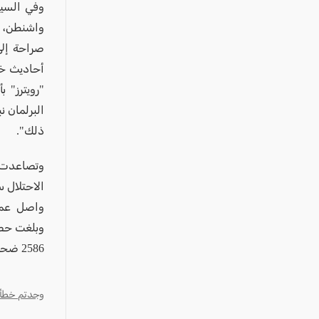
وفي السيا
واشنطن، و
صراحة إلى
أحاديث خا
"رويترز" 
البرلمان ن
ذلك".
وتصاعدت ا
الاحتلال 
واصل عملي
2586 ضحية و8020 جريحاً، وفق أحدث حصيلة لوزارة الصحة اللبنانية.
وجدتم خطأ؟ ا