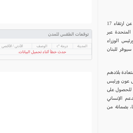
أعلنت وزارة الصحة اللبنانية، في سلسلة بيانات الخميس وفجر اليوم الجمعة، عن ارتقاء 17
 المتحدة عبر
توقعات الطقس للمدن
ئيس الوزراء
المدينة
درجة °c
الوصف
الأدنى / الأقصى
سيوفر للبنان
حدث خطأ أثناء تحميل البيانات.
تعادة بلادهم
يس عون ورئيس
ة للحصول على
عم الإنساني
، بضمانة من