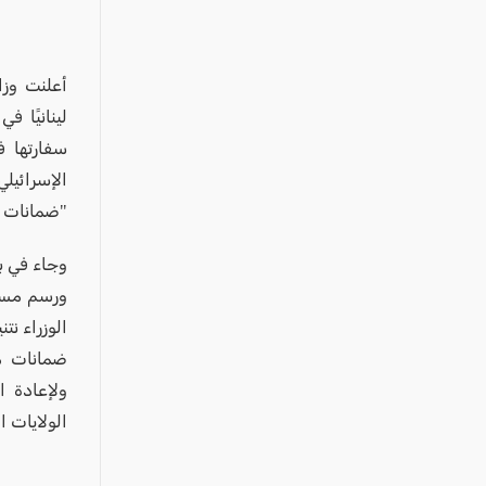
عكا والمنطقة
كفرياسيف والقضاء
مدن الساحل
لينانيًا 
الجليل الاعلى
سفارتها ف
المغار والقضاء
الإسرائيلي
الشاغور
"ضمانات م
الرامة والمنطقة
وجاء في ب
المثلث الجنوبي
ورسم مستق
منطقة الجولان
الوزراء نت
ضمانات م
ولإعادة ا
الولايات ا