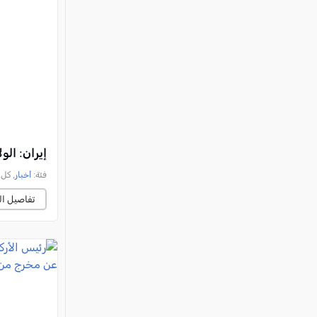
إيران: ال
فئة:
أخبار
, كل العرب, 
تفاصيل ال