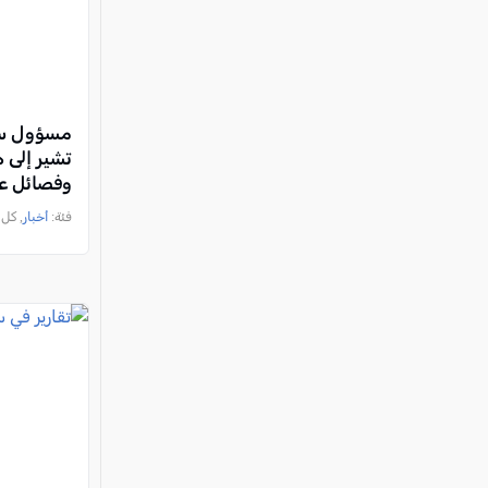
مسؤول سعو
تشير إلى 
وفصائل ع
سعودية
فئة:
أخبار
, كل العرب, 