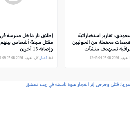
دي: تقارير استخباراتية
إطلاق نار داخل مدرسة في ت
هجمات محتملة من الحوثيين
مقتل سبعة أشخاص بينهم م
راقية تستهدف منشآت
وإصابة 15 أخرين
2026-08-07 12:45:04
فئة:
أخبار
, كل العرب, 2026-08-07 09:11:09