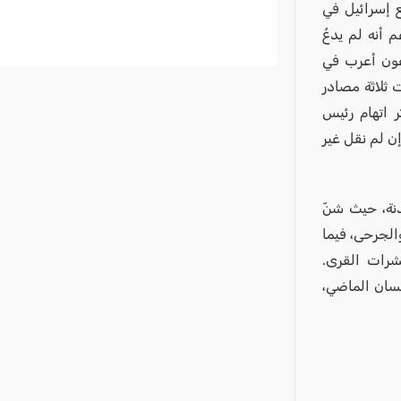
 إسرائيل في
 أنه لم يدعُ
عون أعرب في
ثلاثة مصادر
ر اتهام رئيس
إن لم نقل غير
نة، حيث شنّ
لجرحى، فيما
شرات القرى.
ى لبنان منذ 2 مارس/ آذار وحتى 30 إبريل/ نيسان الماضي،