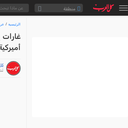
منطقة
الناصرة والقضاء
الرئيسية
عرب
القدس والقضاء
غارات إ
المثلث الشمالي
أميركية
وادي عارة
سخنين والمنطقة
كل
حيفا والمنطقة
نُشر: /26
شفاعمرو والقضاء
الضفة الغربية
قطاع غزة
النقب
قرى المرج