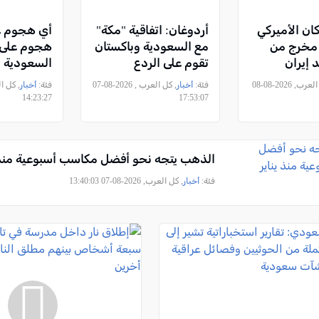
ان الأميركي
أردوغان: اتفاقية "مكة"
أي هجوم ع
مخرج من
مع السعودية وباكستان
هجوم على ا
إيران
تقوم على الردع
السعودية و
الجماعي ولا تستهدف
وباكستان تو
, كل العرب, 2026-08-08
فئة:
أخبار
, كل العرب , 2026-08-07
فئة:
أخبار
أي دولة
دفاع مشتر
14:23:27
17:53:07
الذهب يتجه نحو أفضل مكاسب أسبوعية منذ ي
فئة:
أخبار
, كل العرب, 2026-08-07 13:40:03