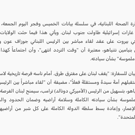
في غارات إسرائيلية طاولت جنوب لبنان. ويأتي هذا فيما حثت الولايات
ي بيروت على عقد لقاء مباشر بين الرئيس اللبناني جوزاف عون ور
 بنيامين نتنياهو، معتبرة أن "وقت التردد انتهى"، وأن اجتماعاً كهذا 
لموسة" بشأن سيادته.
يان للسفارة: "يقف لبنان على مفترق طرق. أمام ناسه فرصة تاريخية لاس
بلهم أمةً سيدةً ومستقلةً فعلاً"، مضيفة أن "لقاء مباشراً بين الرئ
نياهو، بتسهيل من الرئيس (الأميركي دونالد) ترامب، سيمنح لبنان الفرص
لموسة بشأن سيادته الكاملة وسلامة أراضيه وضمان الحدود والد
لإعمار، وإعادة بسط سلطة الدولة الكاملة على كل شبر من أراضيها
لمتحدة".