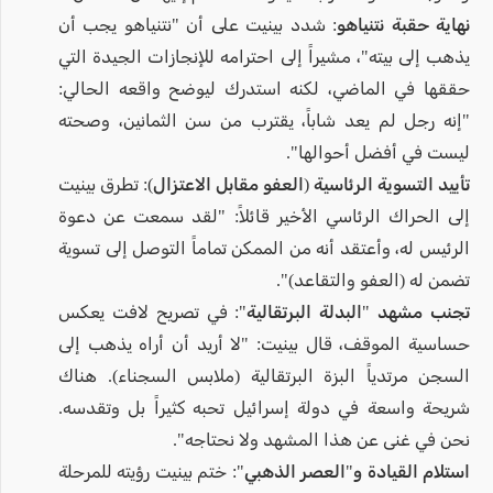
نهاية حقبة نتنياهو:
شدد بينيت على أن "نتنياهو يجب أن
يذهب إلى بيته"، مشيراً إلى احترامه للإنجازات الجيدة التي
حققها في الماضي، لكنه استدرك ليوضح واقعه الحالي:
"إنه رجل لم يعد شاباً، يقترب من سن الثمانين، وصحته
ليست في أفضل أحوالها".
تأييد التسوية الرئاسية (العفو مقابل الاعتزال):
تطرق بينيت
إلى الحراك الرئاسي الأخير قائلاً: "لقد سمعت عن دعوة
الرئيس له، وأعتقد أنه من الممكن تماماً التوصل إلى تسوية
تضمن له (العفو والتقاعد)".
تجنب مشهد "البدلة البرتقالية":
في تصريح لافت يعكس
حساسية الموقف، قال بينيت: "لا أريد أن أراه يذهب إلى
السجن مرتدياً البزة البرتقالية (ملابس السجناء). هناك
شريحة واسعة في دولة إسرائيل تحبه كثيراً بل وتقدسه.
نحن في غنى عن هذا المشهد ولا نحتاجه".
استلام القيادة و"العصر الذهبي":
ختم بينيت رؤيته للمرحلة