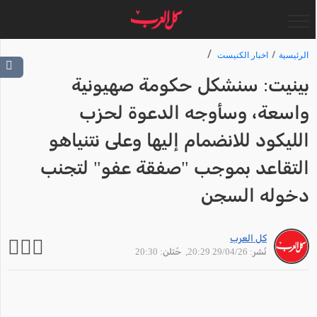
الرئيسية
اخبار الكنيست
بينيت: سنشكل حكومة صهيونية
واسعة، وسأوجه الدعوة لحزب
الليكود للانضمام إليها وعلى نتنياهو
التقاعد بموجب "صفقة عفو" لتجنب
دخوله السجن
كل العرب
نُشر: 29/04/26 20:29
, حُتلن: 20:30