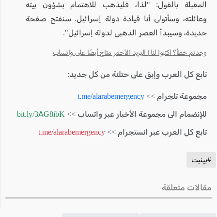
المقبلة بالقول: "لذا، فليذهب للاهتمام بشؤون بيته
وعائلته، وسأتولى أنا قيادة دولة إسرائيل. سنفتح صفحة
جديدة، وسيبدأ العصر الذهبي لدولة إسرائيل".
وجدتم خطأ؟ اكتبوا لنا | البريد الأحمر متاح أيضًا على واتساب
تابع كل العرب وإبق على حتلنة من كل جديد:
مجموعة تلجرام >>
t.me/alarabemergency
للإنضمام الى مجموعة الأخبار عبر واتساب >>
bit.ly/3AG8ibK
تابع كل العرب عبر انستجرام >>
t.me/alarabemergency
#بينيت
مقالات متعلقة