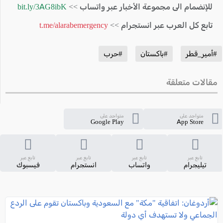
للإنضمام الى مجموعة الأخبار عبر واتساب >>
bit.ly/3AG8ibK
تابع كل العرب عبر انستجرام >>
t.me/alarabemergency
#أمير_قطر
#باكستان
#حرب
مقالات متعلقة
متواجد على
متواجد على
Google Play
App Store
تابع عبر
تابع عبر
تابع عبر
تابع عبر
تيليجرام
واتساب
انستجرام
فيسبوك