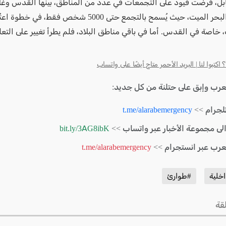
بل، فُرضت قيود على التجمعات في عدد من المناطق، بينها القدس وغل
والنقب والبحر الميت، حيث يُسمح بالتجمع حتى 5000 شخص فقط،
 خاصة في القدس. أما في باقي مناطق البلاد، فلم يطرأ تغيير على التعل
كتبوا لنا | البريد الأحمر متاح أيضًا على واتساب
لعرب وإبق على حتلنة من كل جديد:
لجرام >>
t.me/alarabemergency
الى مجموعة الأخبار عبر واتساب >>
bit.ly/3AG8ibK
لعرب عبر انستجرام >>
t.me/alarabemergency
اخلية
#طوارئ
قة