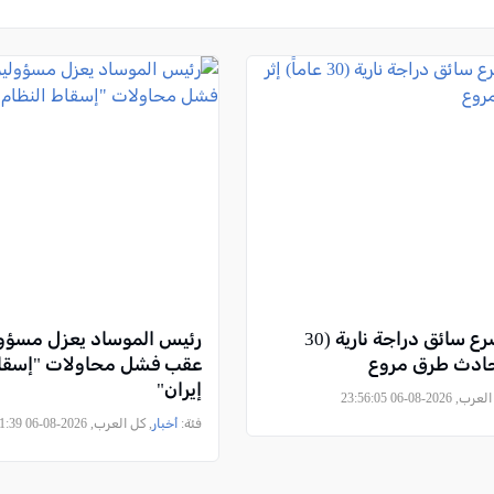
إيلات: مصرع سائق دراجة نارية (30
رئيس الموساد يعزل مسؤولي
ر حادث طرق مروع
عقب فشل محاولات "إسقاط
إيران"
2026-08-06 23:56:05
فئة:
أخبار
, كل العرب, 2026-08-06 23:51:39