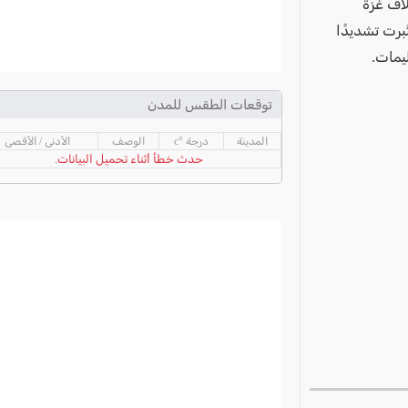
اف غزة
 في خطوة اعتُبرت تشديدًا
يمات.
توقعات الطقس للمدن
المدينة
درجة °c
الوصف
الأدنى / الأقصى
حدث خطأ أثناء تحميل البيانات.