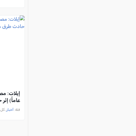
عاماً) إث
فئة:
أخبار
, كل العرب, 