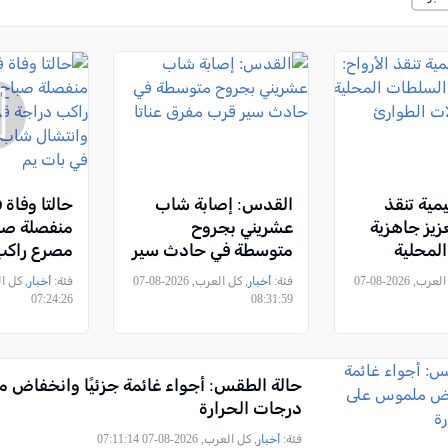
مية تنقذ
القدس: إصابة شاب
حالتا وفاة
عزيز جاهزية
عشريني بجروح
منفصلة صبا
لمحلية
متوسطة في حادث سير
مصرع راكب
الات
قرب مفرق عناتا
بيت شيمش 
, كل العرب, 2026-08-07
فئة:
أخبار
, كل العرب, 2026-08-07
فئة:
أخبار
شاب غرقًا
07:24:26
08:31:59
في بات يم
حالة الطقس: أجواء غائمة جزئيًا وانخفاض 
درجات الحرارة
فئة:
أخبار
, كل العرب, 2026-08-07 07:11:14