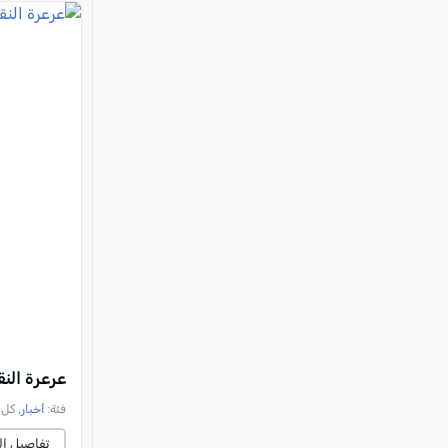
عرعرة النقب: فتى (10 سنوات) بحالة 
فئة:
أخبار
, كل العرب, 
تفاصيل ال