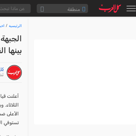
منطقة
الناصرة والقضاء
الرئيسية
اخب
القدس والقضاء
الجبهة
المثلث الشمالي
بينها ا
وادي عارة
سخنين والمنطقة
كل
حيفا والمنطقة
نُشر: /26
شفاعمرو والقضاء
الضفة الغربية
أعلنت قيا
الثلاثاء.
قطاع غزة
الأعلى ضم
النقب
تستوفي ال
قرى المرج