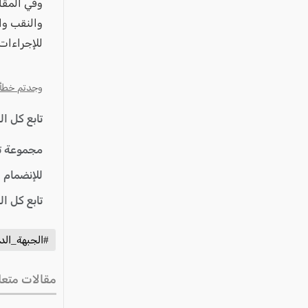
عكا والمنطقة
وفي المقا
كفرياسيف والقضاء
للإجراءات،
مدن الساحل
الجليل الاعلى
وجدتم خطأ؟ ا
المغار والقضاء
تابع كل ا
الشاغور
الرامة والمنطقة
مجموعة ت
المثلث الجنوبي
للإنضمام 
منطقة الجولان
تابع كل ا
#الجبهة_الد
مقالات متعل