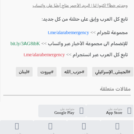
وجدتم خطأ؟ اكتبوا لنا | البريد الأحمر متاح أيضًا على واتساب
تابع كل العرب وإبق على حتلنة من كل جديد:
مجموعة تلجرام >>
t.me/alarabemergency
للإنضمام الى مجموعة الأخبار عبر واتساب >>
bit.ly/3AG8ibK
تابع كل العرب عبر انستجرام >>
t.me/alarabemergency
#الجيش_الإسرائيلي
#حزب_الله
#بيروت
#لبنان
مقالات متعلقة
متواجد على
متواجد على
Google Play
App Store