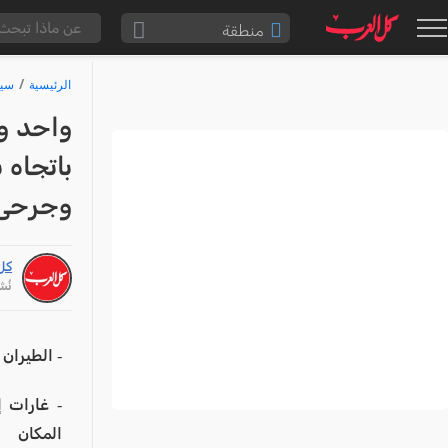
منطقة
الناصرة والقضاء
الرئيسية
سيا
القدس والقضاء
واحد وث
المثلث الشمالي
باتجاه 
وادي عارة
وجرحى 
سخنين والمنطقة
حيفا والمنطقة
كل
شفاعمرو والقضاء
نُشر: /26
الضفة الغربية
قطاع غزة
- الطيران 
النقب
- غارات إ
قرى المرج
المكان