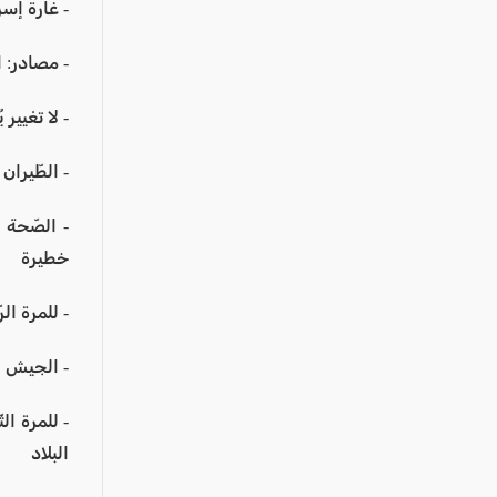
- غارة إسر
- مصادر: ا
- لا تغيير
- الطّيران 
خطيرة
- للمرة ال
- الجيش ال
- للمرة ال
البلاد