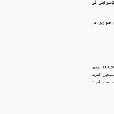
إسرائيليّ في
اق صواريخ من
دخلت الحرب الإسرائيليّة الأميركية على إيران ولبنان اليوم الاثنين، الموافق 30.3.2026 يومها
بتسجيل المزيد
تمرة باتجاه