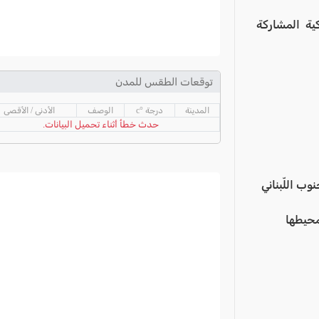
كية المشاركة
توقعات الطقس للمدن
المدينة
درجة °c
الوصف
الأدنى / الأقصى
حدث خطأ أثناء تحميل البيانات.
ب اللّبناني
محيطها