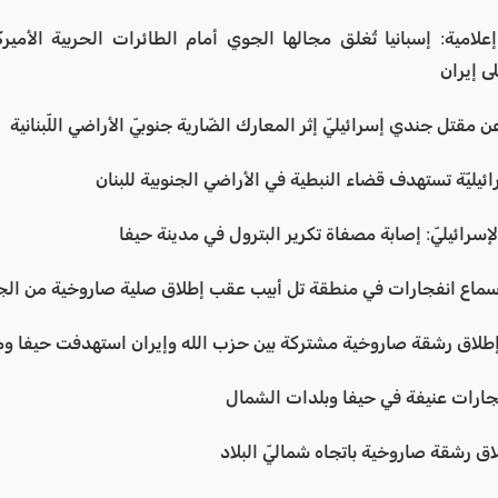
علامية: إسبانيا تُغلق مجالها الجوي أمام الطائرات الحربية الأمير
ى إيران
عن مقتل جندي إسرائيليّ إثر المعارك الضّارية جنوبيّ الأراضي اللّبنانية
ائيليّة تستهدف قضاء النبطية في الأراضي الجنوبية للبنان
الإسرائيليّ: إصابة مصفاة تكرير البترول في مدينة حيفا
 سماع انفجارات في منطقة تل أبيب عقب إطلاق صلية صاروخية من الجنو
إطلاق رشقة صاروخية مشتركة بين حزب الله وإيران استهدفت حيفا و
فجارات عنيفة في حيفا وبلدات الشمال
اق رشقة صاروخية باتجاه شماليّ البلاد