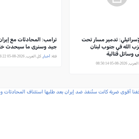
سرائيلي: تدمير مسار تحت
ترامب: المحادثات مع إيرا
ب الله في جنوب لبنان
جيد وسنرى ما سيحدث خلال 48 س
ى وسائل قتالية
فئة:
أخبار
, كل العرب, 2026-08-05 07:26:22
2026-08-05 08:50:14