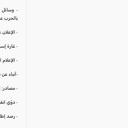
عكا والمنطقة
- وسائل إ
كفرياسيف والقضاء
بالحرب عل
مدن الساحل
الجليل الاعلى
- الإعلان 
المغار والقضاء
- غارة إسر
الشاغور
- الإعلام 
الرامة والمنطقة
المثلث الجنوبي
-أنباء عن
منطقة الجولان
- مصادر: 
- دوّي ان
- رصد إطل