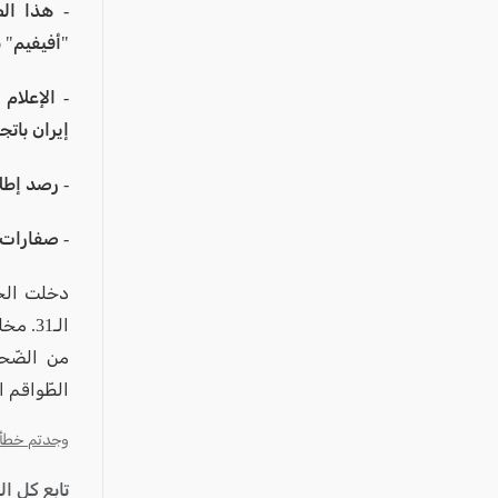
- هذا الص
"أفيفيم" ب
- الإعلام
إيران باتجا
- رصد إطل
- صفارات ا
الـ31.
من الضّحا
الطّواقم ا
وجدتم خطأ؟ ا
تابع كل ا