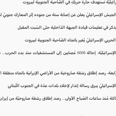
ائيليّة تستهدف حارة حريك في الضّاحية الجنوبية لبيروت
لجيش الإسرائيليّ يعلن عن إصابة ستة من جنوده إثر المعارك جنوبيّ لب
 يُذكر في تعليمات قيادة الجبهة الدّاخلية حتّى السّبت المقبل
الحربي الإسرائيليّ يُغير باتجاه الضّاحية الجنوبية لبيروت
رّابعة- رصد إطلاق رشقة صاروخية من الأراضي الإيرانية باتجاه منطقة 
إسرائيليّ يبرق رسالة إنذار لإخلاء بلدات عدّة في الجنوب اللّبناني
ثّالثة مُنذ ساعات الصّباح الأولى... رصد إطلاق رشقة صاروخيّة من إيرا