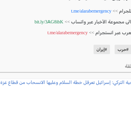
لجرام >>
t.me/alarabemergency
الى مجموعة الأخبار عبر واتساب >>
bit.ly/3AG8ibK
لعرب عبر انستجرام >>
t.me/alarabemergency
#حرب
#إيران
قة