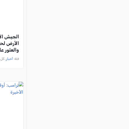
الجيش الإ
الأرض لحز
والعثور عل
فئة:
أخبار
, كل العرب, 