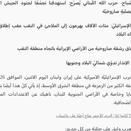
ّباح- حزب الله اللّبناني يُصرّح: استهدفنا تجمّعًا لجنود الجيش ال
صليةٍ صاروخيّة
 الإسرائيليّ: مئات الآلاف يهرعون إلى الملاجئ في النقب عقب إطل
ه البلاد
اق رشقة صاروخية من الأراضي الإيرانية باتجاه منطقة النقب
لإنذار تدوّي شماليّ البلاد وجنوبها
 مخلفة الكثير من الزعزعة في منطقة الشرق الأوسط، إذ يأتي كلّ هذا أيضًا 
يا وخاصة في الأراضي الجنوبية للبنان، ناهيك عن الاعتداءات المس
لصّحافية.
كتبوا لنا | البريد الأحمر متاح أيضًا على واتساب
لعرب وإبق على حتلنة من كل جديد: