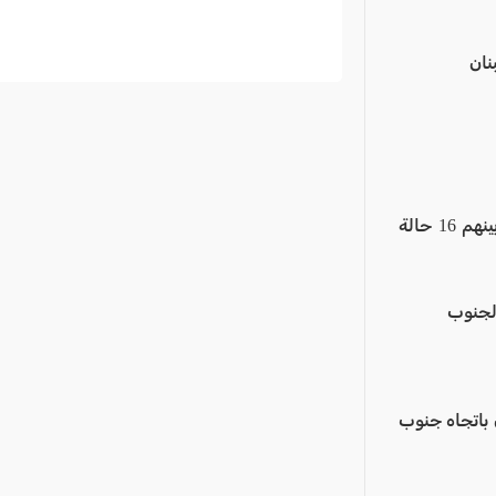
نان
- الصّحة الإسرائيليّة: إحالة 6008 مُصابين إلى المستشفيات منذ بدء الحرب... بينهم 16 حالة
الجنوب
ن باتجاه جنوب