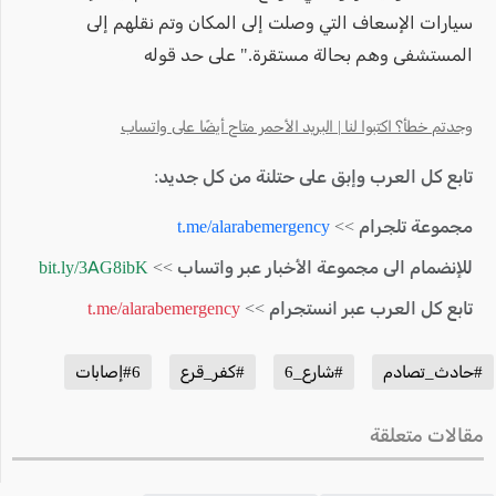
سيارات الإسعاف التي وصلت إلى المكان وتم نقلهم إلى
المستشفى وهم بحالة مستقرة." على حد قوله
وجدتم خطأ؟ اكتبوا لنا | البريد الأحمر متاح أيضًا على واتساب
تابع كل العرب وإبق على حتلنة من كل جديد:
مجموعة تلجرام >>
t.me/alarabemergency
للإنضمام الى مجموعة الأخبار عبر واتساب >>
bit.ly/3AG8ibK
تابع كل العرب عبر انستجرام >>
t.me/alarabemergency
#حادث_تصادم
#شارع_6
#كفر_قرع
#6إصابات
مقالات متعلقة