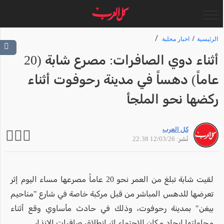
الرئيسية
اخبار محلية
أثناء دوي الصافرات: مصرع شابة (20
عاماً) دهساً في مدينة رحوفوت أثناء
ركضها نحو الملجأ
كل العرب
نُشر: 12/03/26 22:38
لقيت شابة تبلغ من العمر نحو 20 عاماً مصرعها مساء اليوم إثر
تعرضها للدهس المباشر من قبل مركبة خاصة في شارع "مناحيم
بيغن" بمدينة رحوفوت، وذلك في حادث مأساوي وقع أثناء
محاولتها إيجاد مكان للاحتماء إثر انطلاق صافرات الإنذار.