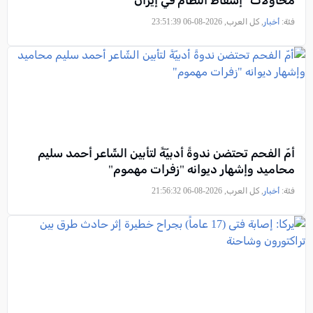
محاولات "إسقاط النظام في إيران"
فئة:
أخبار
, كل العرب, 2026-08-06 23:51:39
أمّ الفحم تحتضن ندوةً أدبيّةً لتأبين الشّاعر أحمد سليم
محاميد وإشهار ديوانه "زفرات مهموم"
فئة:
أخبار
, كل العرب, 2026-08-06 21:56:32