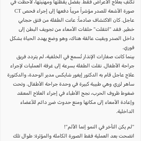
تكتفِ بعلاج الأعراض فقط. بفضل يقظتها ومهنيتها، لاحظت في
صورة الأشعة للصدر مؤشراً مريباً دفعها إلى إجراء فحص CT
عاجل. كان الاكتشاف صادماً: عانت الطفلة من فتق حجابي
خطير. فقد "انتقلت" حلقات الأمعاء من تجويف البطن إلى
داخل الصدر وبقيت عالقة هناك، وهو وضع يهدد الحياة بشكل
فوري.
بينما كانت صفارات الإنذار تُسمع في الخلفية، لم يتردد فريق
جراحة الأطفال. نقلت الطفلة بسرعة إلى غرفة العمليات لإجراء
علاج عاجل قام به الدكتور إيغور شايكس مدير الوحدة، والدكتورة
ساهر لزري وهي طبيبة كبيرة في وحدة جراحة الأطفال. وتحت
ضغوط ظروف الحرب، نجح الأطباء في إجراء العلاج المعقد
وإعادة الأمعاء إلى مكانها ومنع حدوث ضرر دائم للأعضاء
الداخلية.
"لم يكن التأخر في النمو إنما الألم"!
اتضحت بعد العملية فقط الصورة الكاملة والمؤثرة: طوال تلك