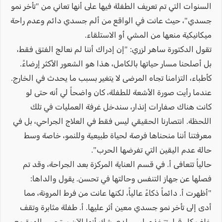
السنوات التي تم تعريف الطفلة فيها على أنها تعاني من "تأخر نمو
جسدي"، حيث عانت في الواقع من ألم جسدي دائم وعدم راحة
ميكانيكية منعها من المشي أو الاستلقاء.
تقول الدكتورة ساهر لزري: "إن إدراك أننا لم نعالج الفتق فقط،
بل أصلحنا مسار حياتها بالكامل، هذا هو الشعور الأكثر إرضاءً.
كأطباء، التزامنا تجاه المرضى لا يتغير بسبب ما يحدث في الخارج.
عندما رأيت صورة الأشعة للطفلة، كان واضحاً لي أنه حتى لو
كانت هناك صفارات إنذار، سندخل غرفة العمليات في تلك
اللحظة. انتصارنا الحقيقي ليس فقط في العلاج الجراحي، بل في
معرفتنا أننا منحناها فرصة لحياة طبيعية وللنمو، خاصة وسط
حالة عدم اليقين التي تفرضها الحرب".
حالياً تتعافى أ. في قسم العناية المركزة بعد الجراحة، وقد تم
فصلها عن جهاز التنفس وحالتها في تحسن. يقول والداها:
"أظهرت أ. دائماً ذكاءً عالياً، لكنها عانت من فرط المرونة، مما
أدى إلى تأخر نمو جسدي معين أثر عليها. أ. طفلة مثابرة وتقف
خلف كل قرار تتخذه. ليس لدي شك أنها الآن ستجسر الهوة مع