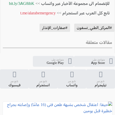
للإنضمام الى مجموعة الأخبار عبر واتساب >>
bit.ly/3AG8ibK
تابع كل العرب عبر انستجرام >>
t.me/alarabemergency
#المركز_الطبي_تسفون
#صفارات_الإنذار
مقالات متعلقة
متواجد على
متواجد على
Google Play
App Store
تابع عبر
تابع عبر
تابع عبر
تابع عبر
تيليجرام
واتساب
انستجرام
فيسبوك