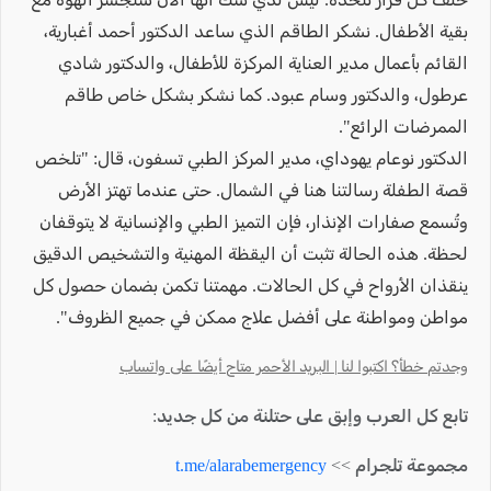
بقية الأطفال. نشكر الطاقم الذي ساعد الدكتور أحمد أغبارية،
القائم بأعمال مدير العناية المركزة للأطفال، والدكتور شادي
عرطول، والدكتور وسام عبود. كما نشكر بشكل خاص طاقم
الممرضات الرائع".
الدكتور نوعام يهوداي، مدير المركز الطبي تسفون، قال: "تلخص
قصة الطفلة رسالتنا هنا في الشمال. حتى عندما تهتز الأرض
وتُسمع صفارات الإنذار، فإن التميز الطبي والإنسانية لا يتوقفان
لحظة. هذه الحالة تثبت أن اليقظة المهنية والتشخيص الدقيق
ينقذان الأرواح في كل الحالات. مهمتنا تكمن بضمان حصول كل
مواطن ومواطنة على أفضل علاج ممكن في جميع الظروف".
وجدتم خطأ؟ اكتبوا لنا | البريد الأحمر متاح أيضًا على واتساب
تابع كل العرب وإبق على حتلنة من كل جديد:
مجموعة تلجرام >>
t.me/alarabemergency