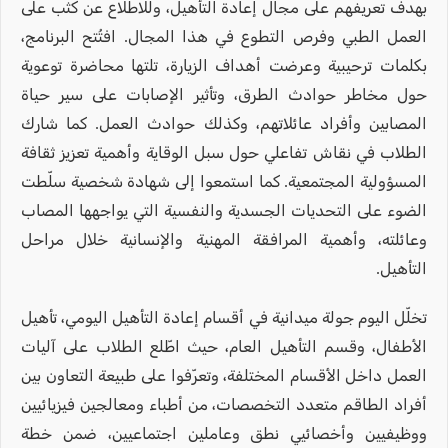
بهدف تعريفهم على مجال إعادة التأهيل، وللاطلاع عن كثب على
العمل الطبي وفرص التطوع في هذا المجال. افتُتح البرنامج،
بكلمات ترحيبية وعرضت أهداف الزيارة، تلتها محاضرة توعوية
حول مخاطر حوادث الطرق، وتأثير الإصابات على سير حياة
المصابين وأفراد عائلاتهم، وكذلك حوادث العمل. كما شارك
الطلاب في نقاش تفاعلي حول سبل الوقاية وأهمية تعزيز ثقافة
المسؤولية المجتمعية. كما استمعوا إلى شهادة شخصية سلّطت
الضوء على التحديات الجسدية والنفسية التي يواجهها المصاب
وعائلته، وأهمية المرافقة المهنية والإنسانية خلال مراحل
التأهيل.
تخلّل اليوم جولة ميدانية في أقسام إعادة التأهيل اليومي، تأهيل
الأطفال، وقسم التأهيل العام، حيث اطّلع الطلاب على آليات
العمل داخل الأقسام المختلفة، وتعرّفوا على طبيعة التعاون بين
أفراد الطاقم متعدد التخصصات، من أطباء ومعالجين فيزيائيين
ووظيفيين وأخصائيي نطق وعاملين اجتماعيين، ضمن خطة