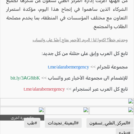
من جهتها أعربت إدارة المركز الطبي تسفون عن شكرها لجميع
الشركاء الذين ساهموا في إنجاح هذا اليوم، مؤكدة استمرار
التعاون مع مختلف المؤسسات في المنطقة، بما يخدم مصلحة
الطلاب والمجتمع.
وجدتم خطأ؟ اكتبوا لنا | البريد الأحمر متاح أيضًا على واتساب
تابع كل العرب وإبق على حتلنة من كل جديد:
مجموعة تلجرام >>
t.me/alarabemergency
للإنضمام الى مجموعة الأخبار عبر واتساب >>
bit.ly/3AG8ibK
تابع كل العرب عبر انستجرام >>
t.me/alarabemergency
#المركز_الطبي_تسفون
#البعينة_نجيدات
#طب
#تطوع