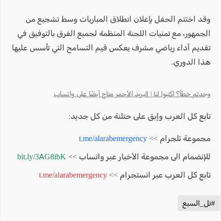
وقد اختتم الحفل بإعلان انطلاق المباريات وسط تشجيع من
الجمهور، مع تمنيات اللجنة المنظمة لجميع الفرق بالتوفيق في
تقديم أداء رياضي مشرف يعكس قيم التسامح التي تأسس عليها
هذا الدوري.
وجدتم خطأ؟ اكتبوا لنا | البريد الأحمر متاح أيضًا على واتساب
تابع كل العرب وإبق على حتلنة من كل جديد:
مجموعة تلجرام >>
t.me/alarabemergency
للإنضمام الى مجموعة الأخبار عبر واتساب >>
bit.ly/3AG8ibK
تابع كل العرب عبر انستجرام >>
t.me/alarabemergency
#تل_السبع