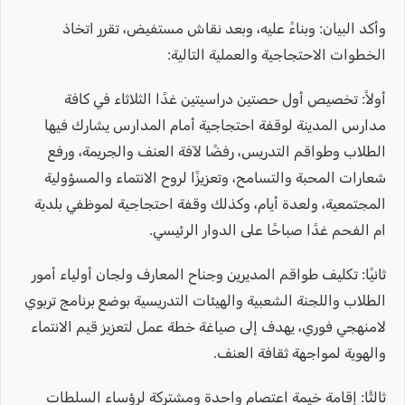
وأكد البيان: وبناءً عليه، وبعد نقاش مستفيض، تقرر اتخاذ
الخطوات الاحتجاجية والعملية التالية:
أولاً: تخصيص أول حصتين دراسيتين غدًا الثلاثاء في كافة
مدارس المدينة لوقفة احتجاجية أمام المدارس يشارك فيها
الطلاب وطواقم التدريس، رفضًا لآفة العنف والجريمة، ورفع
شعارات المحبة والتسامح، وتعزيزًا لروح الانتماء والمسؤولية
المجتمعية، ولعدة أيام، وكذلك وقفة احتجاجية لموظفي بلدية
ام الفحم غدًا صباحًا على الدوار الرئيسي.
ثانيًا: تكليف طواقم المديرين وجناح المعارف ولجان أولياء أمور
الطلاب واللجنة الشعبية والهيئات التدريسية بوضع برنامج تربوي
لامنهجي فوري، يهدف إلى صياغة خطة عمل لتعزيز قيم الانتماء
والهوية لمواجهة ثقافة العنف.
ثالثًا: إقامة خيمة اعتصام واحدة ومشتركة لرؤساء السلطات