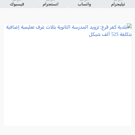
تيليجرام
واتساب
انستجرام
فيسبوك