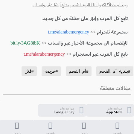
وجدتم خطأ؟ اكتبوا لنا | البريد الأحمر متاح أيضًا على واتساب
تابع كل العرب وإبق على حتلنة من كل جديد:
مجموعة تلجرام >>
t.me/alarabemergency
للإنضمام الى مجموعة الأخبار عبر واتساب >>
bit.ly/3AG8ibK
تابع كل العرب عبر انستجرام >>
t.me/alarabemergency
#بلدية_أم_الفحم
#أم_الفحم
#جريمة
#قتل
مقالات متعلقة
متواجد على
متواجد على
Google Play
App Store
تابع عبر
تابع عبر
تابع عبر
تابع عبر