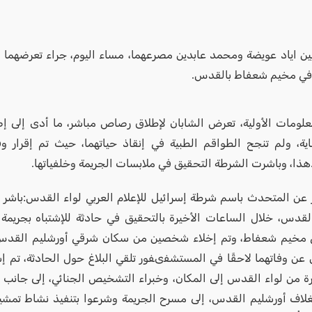
ين اياد عويضة ومحمد عابدين مصرعهما، مساء اليوم، جراء تعرضهما 
 في مخيم شعفاط بالقدس.
معلومات الأولية، تعرض الشابان لإطلاق رصاص مباشر، ما أدى إلى إص
ية، ولم تنجح الطواقم الطبية في إنقاذ حياتهما، حيث تم إقرار وفا
هذا، وباشرت الشرطة التحقيق في ملابسات الجريمة وخلفياتها.
 عن المتحدث باسم شرطة إسرائيل للإعلام العربي لواء القدس:باشر 
لقدس، خلال الساعات الأخيرة بالتحقيق في حادثة للإشتباه بجريمة
مخيم شعفاط، وتم إخلاء شخصين من سكان شرقي أورشليم القدس 
 عن وفاتهما لاحقًا في المستشفىفور تلقي البلاغ حول الحادثة، تم 
ة من لواء القدس إلى المكان، وخبراء التشخيص الجنائي، إلى جانب
لاف أورشليم القدس، إلى مسرح الجريمة وشرعوا بتنفيذ نشاط تمش