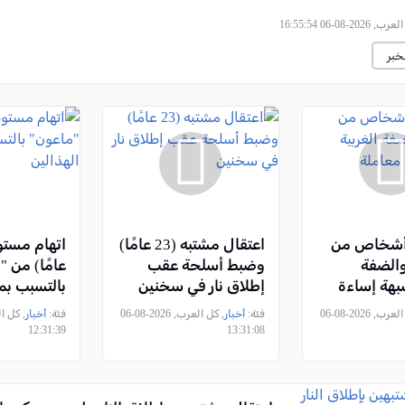
2026-08-06 16:55:54
خبر
تقال 4 أشخاص من
اعتقال مشتبه (23 عامًا)
الضفة
وضبط أسلحة عقب
عامًا) من 
شبهة إساءة
إطلاق نار في سخنين
بالتسبب بم
حيوانات
الهذالين
, كل العرب, 2026-08-06
فئة:
أخبار
, كل العرب, 2026-08-06
فئة:
أخبار
12:31:39
13:31:08