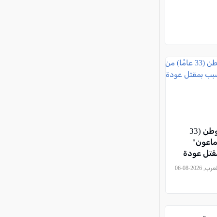
اتهام مستوطن (33
"ماعون"
قتل عودة
, كل العرب, 2026-08-06