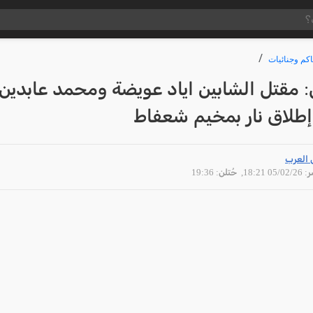
كم وجنائيات
 مقتل الشابين اياد عويضة ومحمد عابدين
إطلاق نار بمخيم شعفاط
 العرب
05/02 18:21
, حُتلن: 19:36