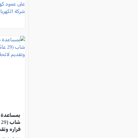
بمساعدة ط
ش
فراره وتق