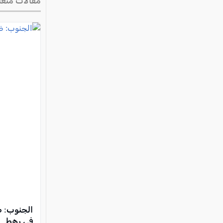
مقالات متعل
في رهط