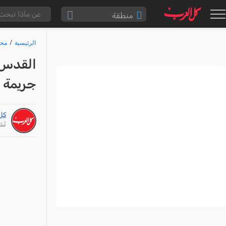
منطقة
الناصرة والقضاء
الرئيسية
محا
القدس والقضاء
القدس:
المثلث الشمالي
جريمة 
وادي عارة
سخنين والمنطقة
كل
حيفا والمنطقة
نُشر: /26
شفاعمرو والقضاء
الضفة الغربية
قطاع غزة
النقب
قرى المرج