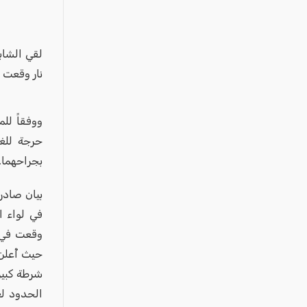
عكا والمنطقة
كفرياسيف والقضاء
مدن الساحل
لقي الشاب
نار وقعت
الجليل الاعلى
المغار والقضاء
ووفقاً لل
الشاغور
حرجة للغا
الرامة والمنطقة
بجراحهما.
المثلث الجنوبي
منطقة الجولان
بيان صادر
في لواء ا
وقعت في 
حيث أُعلن
شرطة كبير
الحدود لغ