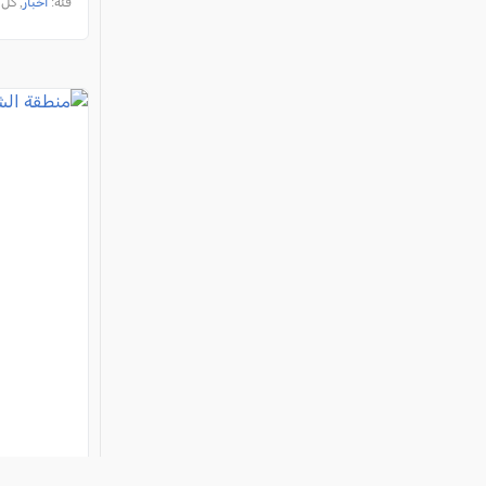
فئة:
أخبار
, كل العرب, 