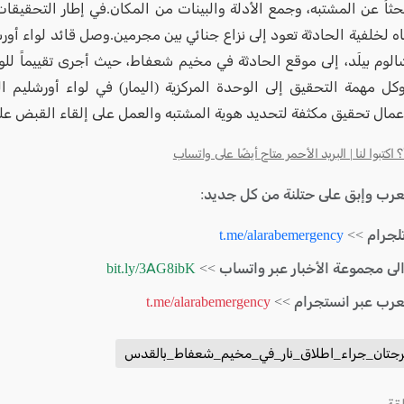
ثاُ عن المشتبه، وجمع الأدلة والبينات من المكان.في إطار التحقيقات ا
باه لخلفية الحادثة تعود إلى نزاع جنائي بين مجرمين.وصل قائد لواء أو
شالوم بيلَد، إلى موقع الحادثة في مخيم شعفاط، حيث أجرى تقييماً لل
أوكل مهمة التحقيق إلى الوحدة المركزية (اليمار) في لواء أورشليم 
عمال تحقيق مكثفة لتحديد هوية المشتبه والعمل على إلقاء القبض علي
كتبوا لنا | البريد الأحمر متاح أيضًا على واتساب
لعرب وإبق على حتلنة من كل جديد:
لجرام >>
t.me/alarabemergency
الى مجموعة الأخبار عبر واتساب >>
bit.ly/3AG8ibK
لعرب عبر انستجرام >>
t.me/alarabemergency
رجتان_جراء_اطلاق_نار_في_مخيم_شعفاط_بالقدس