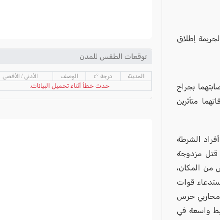
لجريمة إطلاق
توقعات الطقس للمدن
المدينة
درجة °c
الوصف
الأدنى / الأقصى
ابتهما بجراح
حدث خطأ أثناء تحميل البيانات.
تهما متأثرين
أفراد الشرطة
 قتل مزدوجة
من المكان،
إستدعاء قوات
 محاربي حرس
يط واسعة في