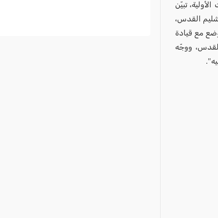
لأولية، تبيّن
رشليم القدس،
وضع مع قيادة
القدس، ووجّه
ه".