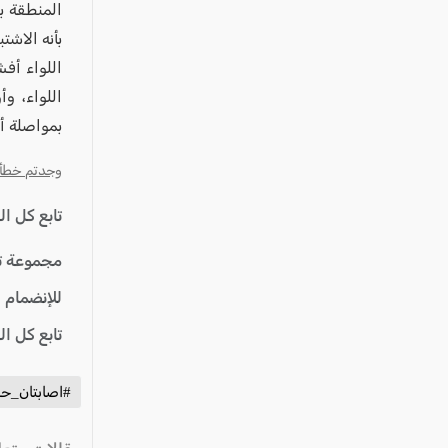
المنطقة بح
بأنه الاشت
اللواء أف
اللواء، و
بمواصلة أ
وجدتم خطأ؟ ا
تابع كل ا
مجموعة ت
للإنضمام 
تابع كل ا
#اصابتان_ح