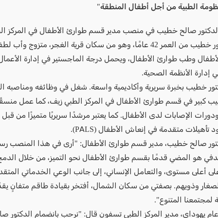
نظومة الطبية من أجل أطفال المنطقة"
الدكتور صالح خطيب في منصب مدير قسم طوارئ الأطفال في المركز ال
يبلغ الدكتور خطيب من العمر 42 عامًا، وهو من سكان قرية الغجر، متزوج 
دارة الأنظمة الصحية.
كتور خطيب بخبرة سريرية وأكاديمية واسعة. شغل في وظائفه ومناصبه ال
 كبير في قسم طوارئ الأطفال في المركز الطبي زيف، كما عمل منسقً
دورات الإصابات لدى الأطفال. كما يعتبر مرشدًا سريريًا متميزًا من قبل 
د تأهيلات متقدمة في إنعاش الأطفال (PALS).
تور صالح خطيب، مدير قسم طوارئ الأطفال: "أرى في هذا المنصب ر
دفي هو المضي قدمًا بقسم طوارئ الأطفال نحو التميز، من خلال الدم
لى أعلى مستوى، والتعامل الإنساني، إلى جانب الوعي الخدماتي المتقد
صغار وذويهم. بصفتي من سكان الشمال، أفتخر بقيادة طاقم متفانٍ يقد
 لمجتمعنا المتنوع".
وعام يهوداي، مدير المركز الطبي تسفون قال: "نرحب بانضمام الدكتور 