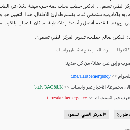
مركز الطبي تسفون. الدكتور خطيب يجلب معه خبرة مهنية مثبتة في الطب
ارية وأكاديمية ستمضي قدمًا بقسم طوارئ الأطفال. هذا التعيين هو جز
طبي، وبهدف لتقديم أفضل وأحدث رعاية طبية لسكان الشمال، بالقرب من
: الدكتور صالح خطيب، تصوير المركز الطبي تسفون.
كتبوا لنا | البريد الأحمر متاح أيضًا على واتساب
لعرب وإبق على حتلنة من كل جديد:
لجرام >>
t.me/alarabemergency
الى مجموعة الأخبار عبر واتساب >>
bit.ly/3AG8ibK
لعرب عبر انستجرام >>
t.me/alarabemergency
طوارئ
#المركز_الطبي_تسفون