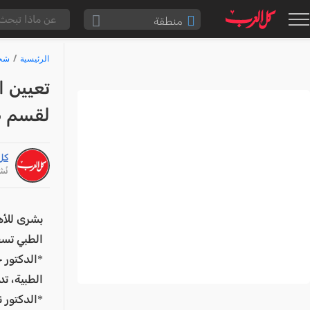
منطقة
الناصرة والقضاء
الرئيسية
شخص
القدس والقضاء
تعيين ا
المثلث الشمالي
لقسم طو
وادي عارة
سخنين والمنطقة
كل
حيفا والمنطقة
نُشر: /26
شفاعمرو والقضاء
الضفة الغربية
بشرى للأه
الطبي تسفو
قطاع غزة
*الدكتور 
النقب
الطبية، تد
قرى المرج
*الدكتور 