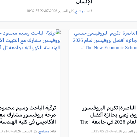
الإنسان
فئة:
مجتمع
, كل العرب, 2026-07-22 10:32:55
الناصرة| تكريم البروفيسور
ترقية الباحث وسيم محمود
ق زعبي بجائزة أفضل
درجة بروفيسور مشارك مع ا
بروفيسور لعام 2026 في جامعة "The
الأكاديمي في كلية الهندسة ا
New Eco"- موسكو
بجامعة تل أبيب
لعرب, 2026-07-21 13:19:05
فئة:
مجتمع
, كل العرب, 2026-07-21 12:32:13