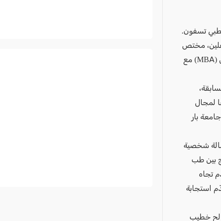
طبي تسفون.
وأب لطفلين، مختص
في طب الأطفال وطب طوارئ الأطفال، ويحمل درجة الماجستير في إدارة الأعمال (MBA) مع
سابقة،
ا لمجال
جامعة بار
سالة شخصية
ج بين طب
م تجاه
ّم استجابة
صالح خطيب