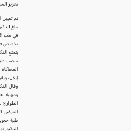
عكا والمنطقة
تعزيز الم
كفرياسيف والقضاء
تم تعيين 
مدن الساحل
الجليل الاعلى
المغار والقضاء
تخصص في إ
الشاغور
يتمتع الد
منصب طبيب
الرامة والمنطقة
المحاكاة و
المثلث الجنوبي
إيلان، ويقو
منطقة الجولان
وقال الدك
ومهنية. ه
الطوارئ ع
المرضى ال
طبية حيوية
الدكتور ن