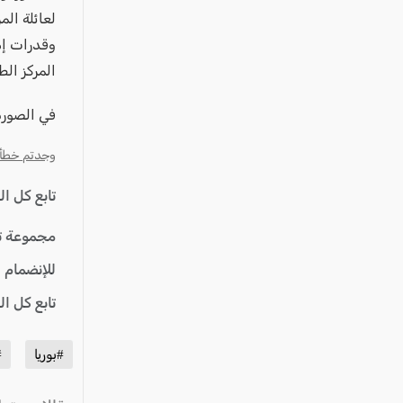
لعائلة ال
وقدرات إد
المركز ال
في الصورة
وجدتم خطأ؟ ا
تابع كل ا
مجموعة ت
للإنضمام 
تابع كل ا
#بوريا‎
#