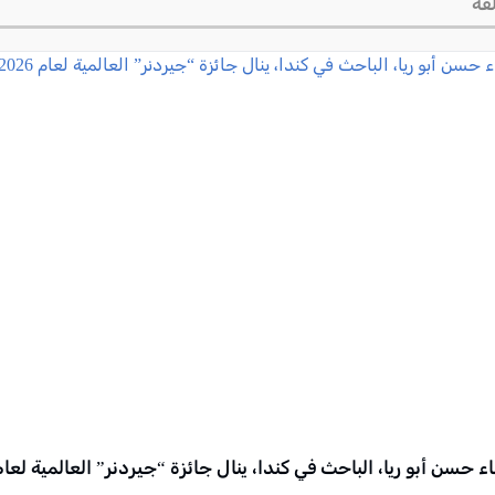
قة
ء حسن أبو ريا، الباحث في كندا، ينال جائزة “جيردنر” العالمية لعام 026