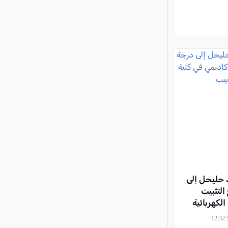
 حليحل إلى
لتثبيت
لكهربائية