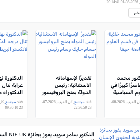
, -, 2026
خبر
كتور محمد
تقديرًا لإسهاماته
الدكتورة نه
ضرًا كبيرًا في
الاستثنائية: رئيس
عرابة تنال 
م السياسية
الدولة يمنح البروفيسور
الدكتوراه 
فا
حسام حايك وسام
لانكستر الب
, كل العرب, 2026-08-
فئة:
مجتمع
, كل العرب, 2026-07-
فئة:
مجتمع
رئيس الدولة
23 09:36:10
28 22:36:59
الدكتور سامر 