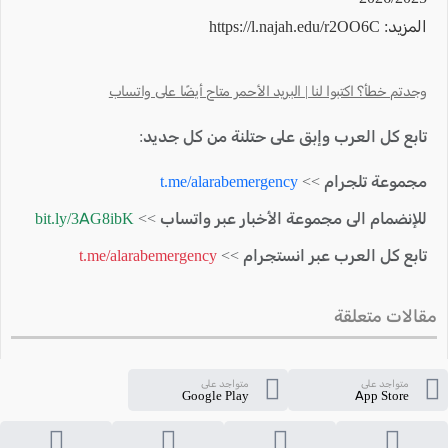
المزيد: https://l.najah.edu/r2OO6C
وجدتم خطأ؟ اكتبوا لنا | البريد الأحمر متاح أيضًا على واتساب
تابع كل العرب وإبق على حتلنة من كل جديد:
مجموعة تلجرام >>
t.me/alarabemergency
للإنضمام الى مجموعة الأخبار عبر واتساب >>
bit.ly/3AG8ibK
تابع كل العرب عبر انستجرام >>
t.me/alarabemergency
مقالات متعلقة
متواجد على
متواجد على
Google Play
App Store