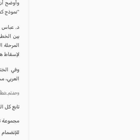
وأوضح أن 
"نموذج كف
د. عباس أ
بين الخطو
المرحلة ا
لإسقاط هذ
وفي الختا
العربي، مش
وجدتم خطأ؟ ا
تابع كل ا
مجموعة ت
للإنضمام 