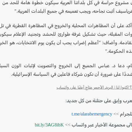
مشروع حراسة في كل بلداتنا العربية سيكون خطوة هامة للحد من الجر
رياسيف أثبت نجاحه، ويجب تعميمه في جميع البلدات العربية."
كد على أن المظاهرات المحلية والخروج في المظاهرة القطرية في تل
ات المقبلة، حيث تشكيل غرفة طوارئ للحشد وتجنيد الإعلام سيكون
لقادمة. وأضاف: "أعظم إضراب يجب أن يكون يوم الانتخابات، هو الخ
ه الحكومة."
م، دعا د. عباس الجميع إلى الخروج والتصويت لإثبات الوزن السي
ددًا على ضرورة أن نكون شركاء فاعلين في السياسة الإسرائيلية.
كتبوا لنا | البريد الأحمر متاح أيضًا على واتساب
لعرب وإبق على حتلنة من كل جديد:
لجرام >>
t.me/alarabemergency
الى مجموعة الأخبار عبر واتساب >>
bit.ly/3AG8ibK