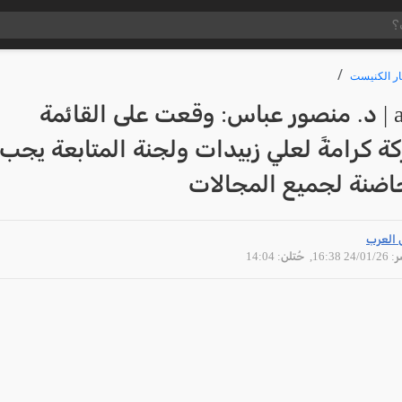
ار الكنيست
arabTV | د. منصور عباس: وقعت على القائمة
ة كرامةً لعلي زبيدات ولجنة المتابعة يجب
اضنة لجميع المجالات
 العرب
24/01 16:38
, حُتلن: 14:04