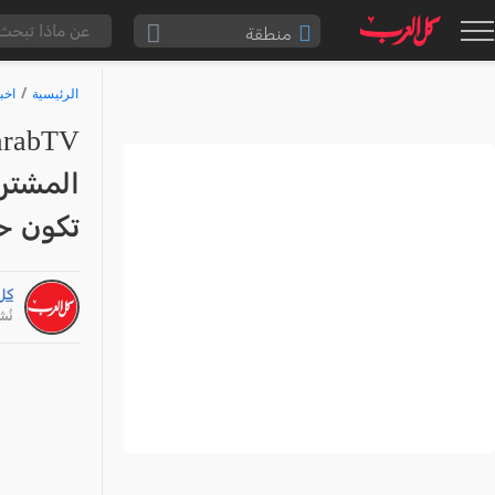
منطقة
الناصرة والقضاء
الرئيسية
اخب
القدس والقضاء
المثلث الشمالي
المشترك
وادي عارة
تكون ح
سخنين والمنطقة
حيفا والمنطقة
كل
شفاعمرو والقضاء
نُشر: /26
الضفة الغربية
قطاع غزة
النقب
قرى المرج