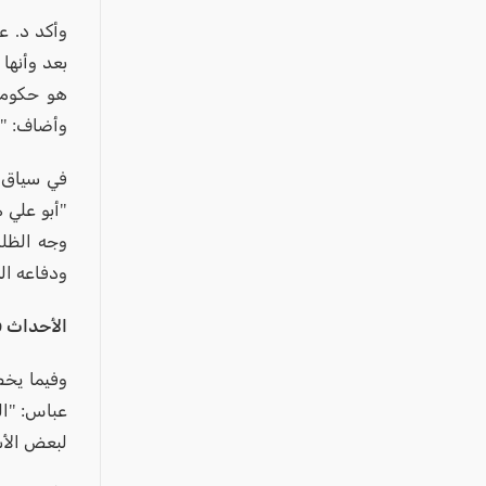
وأكد د. ع
بعد وأنها
هو حكومة 
وأضاف: "ي
في سياق حد
"أبو علي 
وجه الظلم
ودفاعه الم
الأحداث ف
وفيما يخ
عباس: "ال
لبعض الأش