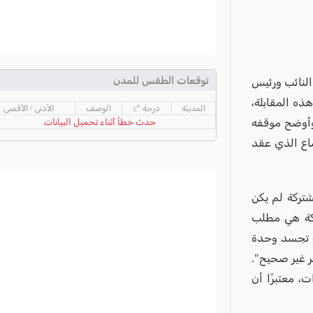
توقعات الطقس للمدن
النائب ورئيس
ذه المقابلة،
المدينة
درجة °c
الوصف
الأدنى / الأقصى
وأوضح موقفه
حدث خطأ أثناء تحميل البيانات.
ماع الذي عقد
شتركة لم يكن
تركة هي مطلب
ة تجسد وحدة
مر غير صحيح".
، معتبرًا أن