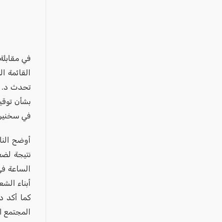
عكا والمنطقة
كفرياسيف والقضاء
مدن الساحل
الجليل الاعلى
في مقابلة
المغار والقضاء
القائمة ا
تحدث د. ع
الشاغور
بشأن توقي
الرامة والمنطقة
في سخنين
المثلث الجنوبي
أوضح النا
منطقة الجولان
نتيجة لضغ
الساعة ف
أبناء الشع
كما أكد د.
المجتمع ا