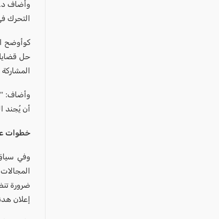
وأضاف د. 
التحرك في
كوأوضح ال
حل قضاياه
المشاركة 
وأضاف: "ي
أن يُجند 
خطوات عم
وفي سياق 
المجالات، 
ضرورة تنظ
إعلان هدن