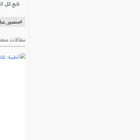
تابع كل ا
#منصور_عب
مقالات متعل