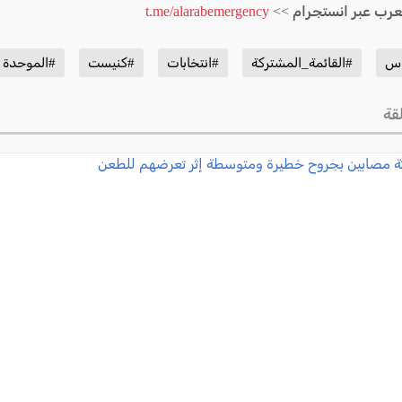
لعرب عبر انستجرام >>
t.me/alarabemergency
اس
#القائمة_المشتركة
#انتخابات
#كنيست
#الموحدة
قة