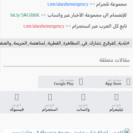
مجموعة تلجرام >>
t.me/alarabemergency
للإنضمام الى مجموعة الأخبار عبر واتساب >>
bit.ly/3AG8ibK
تابع كل العرب عبر انستجرام >>
t.me/alarabemergency
#بلدية_كفرقرع_تشارك_في_المظاهرة_القطرية_لمناهضة_الجريمة_والعنف
مقالات متعلقة
متواجد على
متواجد على
Google Play
App Store
تابع عبر
تابع عبر
تابع عبر
تابع عبر
تيليجرام
واتساب
انستجرام
فيسبوك