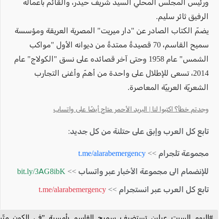
ورئيس المجلس المحلي السيد شريف حيدر، والقائم بأعماله
الرفيق ثائر سليم.
يضمّ الكتاب الصادر عن "دار ميريت" المصرية العريقة ومؤسسة
سميح القاسم، 70 قصيدةً ممتدةً من ديوانه الأول "مواكب
الشمس" عام 1958 وحتى آخر قصائده على نسق "الكولاج" عام
2014، تسعى للإطلال على واحدة من أهمّ وأغنى التجارب
الشعريّة العربيّة المعاصرة.
وجدتم خطأ؟ اكتبوا لنا | البريد الأحمر متاح أيضًا على واتساب
تابع كل العرب وإبق على حتلنة من كل جديد:
مجموعة تلجرام >>
t.me/alarabemergency
للإنضمام الى مجموعة الأخبار عبر واتساب >>
bit.ly/3AG8ibK
تابع كل العرب عبر انستجرام >>
t.me/alarabemergency
#اليوم_السبت_عبلين_تستضيف_سميح_القاسم_بأمسية_”في_الكون_متّسع