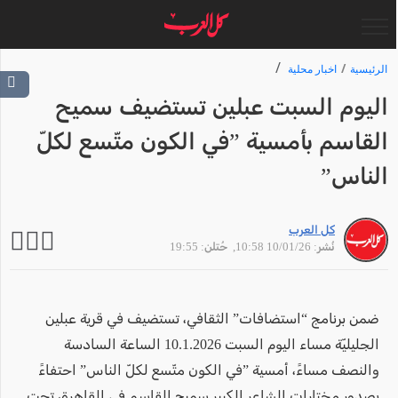
الرئيسية
اخبار محلية
اليوم السبت عبلين تستضيف سميح
القاسم بأمسية ”في الكون متّسع لكلّ
الناس”
كل العرب
نُشر: 10/01/26 10:58
, حُتلن: 19:55
ضمن برنامج “استضافات” الثقافي، تستضيف في قرية عبلين
الجليليّة مساء اليوم السبت 10.1.2026 الساعة السادسة
والنصف مساءً، أمسية ”في الكون متّسع لكلّ الناس” احتفاءً
بصدور مختارات الشاعر الكبير سميح القاسم في القاهرة، تحت