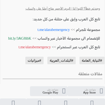
وجدتم خطأ؟ اكتبوا لنا | البريد الأحمر متاح أيضًا على واتساب
تابع كل العرب وإبق على حتلنة من كل جديد:
مجموعة تلجرام >>
t.me/alarabemergency
للإنضمام الى مجموعة الأخبار عبر واتساب >>
bit.ly/3AG8ibK
تابع كل العرب عبر انستجرام >>
t.me/alarabemergency
#النيابة_العامة
#البلدات_العربية
#ميزانيات
مقالات متعلقة
متواجد على
متواجد على
Google Play
App Store