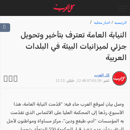
الرئيسية
اخبار محلية
النيابة العامة تعترف بتأخير وتحويل
جزئي لميزانيات البيئة في البلدات
العربية
كل العرب
نُشر: 07/01/26 12:40
, حُتلن: 12:53
وصل بيان لموقع العرب جاء فيه: "قدّمت النيابة العامة، هذا
الأسبوع، ردّها إلى المحكمة العليا على الالتماس الذي تقدّمت
به المؤسسات "آدم، طيفع ودين"، مركز مساواة ومواطنون لأجل
البيئة، بشأن عدم تنفيذ قرار الحكومة 550 المتعلّق بتحويل