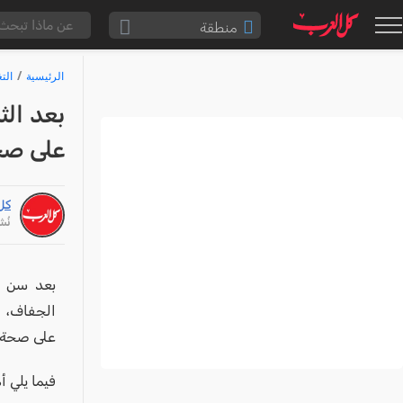
منطقة
الناصرة والقضاء
الرئيسية
الت
القدس والقضاء
بعد الث
المثلث الشمالي
على صح
وادي عارة
سخنين والمنطقة
كل
حيفا والمنطقة
نُشر: /26
شفاعمرو والقضاء
الضفة الغربية
بعد سن ال
الجفاف، و
قطاع غزة
على صحة 
النقب
قرى المرج
فيما يلي أ