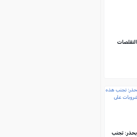
التقلصات
بحذر: تجنب