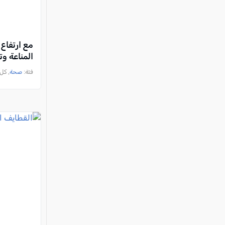
مع ارتفاع 
المناعة و
فئة:
صحة
, كل العرب