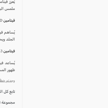
ملمس البش
فيتامين D
الجلد ويح
فيتامين B3
ظهور المسا
وجدتم خطأ؟ ا
تابع كل ا
مجموعة ت