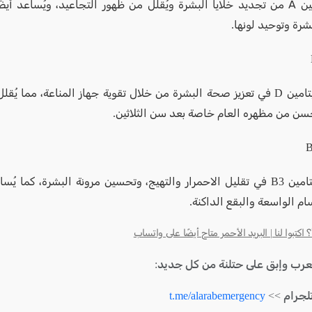
يُعزز فيتامين A من تجديد خلايا البشرة ويُقلل من ظهور التجاعيد، ويُساعد 
رة وتوحيد لونها.
يُساهم فيتامين D في تعزيز صحة البشرة من خلال تقوية جهاز المناعة، مما يُ
سن من مظهره العام خاصة بعد سن الثلاثين.
يُساعد فيتامين B3 في تقليل الاحمرار والتهيج، وتحسين مرونة البشرة، كما 
م الواسعة والبقع الداكنة.
كتبوا لنا | البريد الأحمر متاح أيضًا على واتساب
لعرب وإبق على حتلنة من كل جديد:
لجرام >>
t.me/alarabemergency