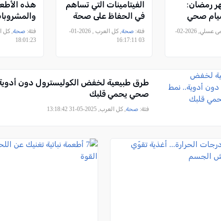
ر رمضان:
الفيتامينات التي تساهم
هذه الأطع
يام صحي
في الحفاظ على صحة
والمشروبا
البشرة
الإفطار
, سُمى عسلي, 2026-02-
فئة:
صحة
, كل العرب , 2026-01-
فئة:
صحة
18:01:23
03 16:17:11
طرق طبيعية لخفض الكوليسترول دون أدوية.
صحي يحمي قلبك
فئة:
صحة
, كل العرب, 2025-05-31 13:18:42