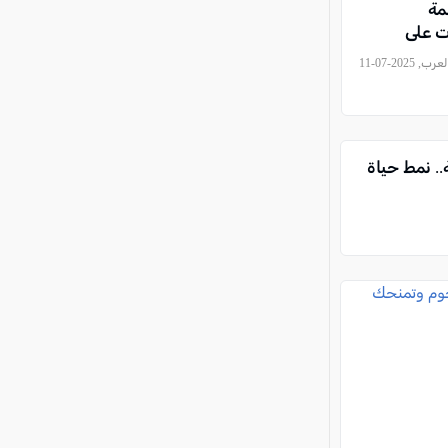
مة
ت على
, كل العرب, 2025-07-11
. نمط حياة