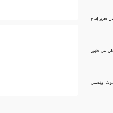
 تعزيز إنتاج
تُقلل من ظهور
التلوث، ويُحسن