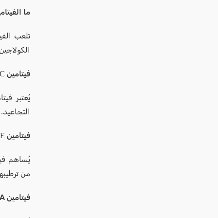
عكا والمنطقة
ما الفيتام
كفرياسيف والقضاء
مدن الساحل
تلعب الفي
الكولاجين
الجليل الاعلى
المغار والقضاء
فيتامين C
الشاغور
الرامة والمنطقة
التجاعيد. 
المثلث الجنوبي
فيتامين E
منطقة الجولان
من ترطيبها
فيتامين A