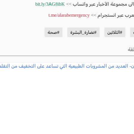
الى مجموعة الأخبار عبر واتساب >>
bit.ly/3AG8ibK
لعرب عبر انستجرام >>
t.me/alarabemergency
#الثلاثين
#نضارة_البشرة
#صحة
قة