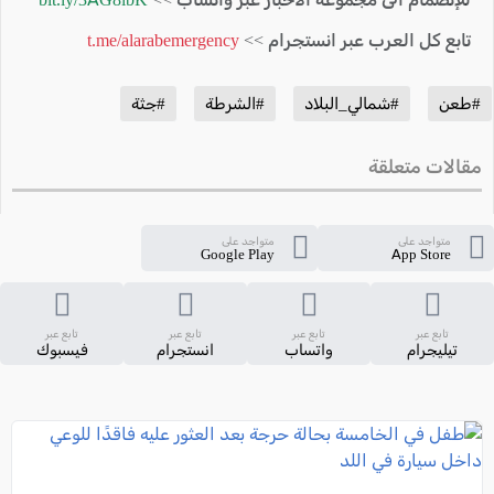
تابع كل العرب عبر انستجرام >>
t.me/alarabemergency
#طعن
#شمالي_البلاد
#الشرطة
#جثة
مقالات متعلقة
متواجد على
متواجد على
Google Play
App Store
تابع عبر
تابع عبر
تابع عبر
تابع عبر
تيليجرام
واتساب
انستجرام
فيسبوك