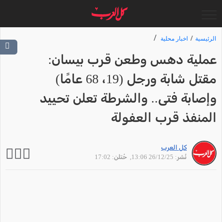
الرئيسية
اخبار محلية
عملية دهس وطعن قرب بيسان:
مقتل شابة ورجل (19، 68 عامًا)
وإصابة فتى.. والشرطة تعلن تحييد
المنفذ قرب العفولة
كل العرب
نُشر: 26/12/25 13:06
, حُتلن: 17:02