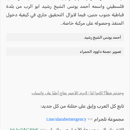
فلسطيني واسمه أحمد يونس الشيخ رشيد ابو الرب من بلدة
قباطية جنوب جنين، فيما لايزال التحقيق جاري في كيفية دخول
المنفذ وحصوله على مركبة خاصة..
أحمد يونس الشيخ رشيد
تصوير: نجمة داوود الحمراء
وجدتم خطأ؟ اكتبوا لنا | البريد الأحمر متاح أيضًا على واتساب
تابع كل العرب وإبق على حتلنة من كل جديد:
مجموعة تلجرام >>
t.me/alarabemergency
للإنضمام الى مجموعة الأخبار عبر واتساب >>
bit.ly/3AG8ibK