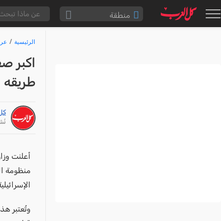
منطقة
الناصرة والقضاء
الرئيسية
عرب
القدس والقضاء
المثلث الشمالي
طريقه إل
وادي عارة
سخنين والمنطقة
كل
حيفا والمنطقة
نُشر: /25
شفاعمرو والقضاء
الضفة الغربية
أعلنت وزا
قطاع غزة
الإسرائيلية
النقب
قرى المرج
وتُعتبر هذ