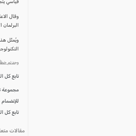
عكا والمنطقة
قياسي يتجاوز 6.7 مليار دولار، أي ما يزيد 
كفرياسيف والقضاء
وقال الاعل
مدن الساحل
البرلمان ا
الجليل الاعلى
ويُمثّل هذ
المغار والقضاء
التكنولوجي
الشاغور
وجدتم خطأ؟ ا
الرامة والمنطقة
المثلث الجنوبي
تابع كل ا
منطقة الجولان
مجموعة ت
للإنضمام 
تابع كل ا
مقالات متعل