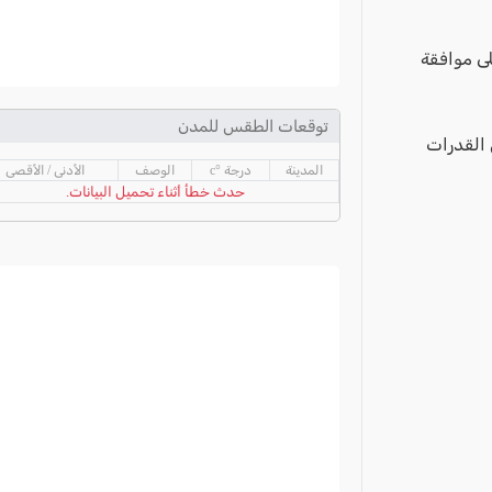
لى موافقة
توقعات الطقس للمدن
س القدرات
المدينة
درجة °c
الوصف
الأدنى / الأقصى
حدث خطأ أثناء تحميل البيانات.