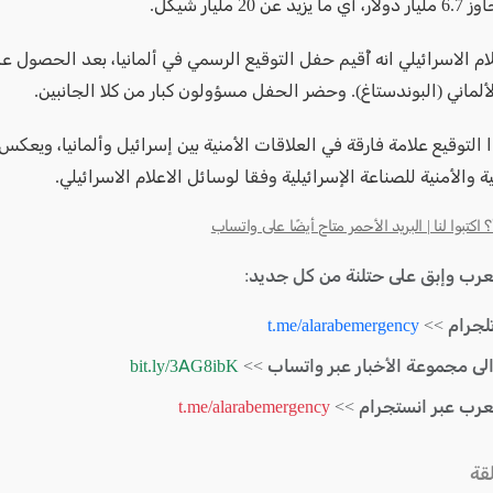
عن 20 مليار شيكل.
ام الاسرائيلي انه أُقيم حفل التوقيع الرسمي في ألمانيا، بعد الحصول ع
لألماني (البوندستاغ). وحضر الحفل مسؤولون كبار من كلا الجانبين.
ا التوقيع علامة فارقة في العلاقات الأمنية بين إسرائيل وألمانيا، ويعك
ة والأمنية للصناعة الإسرائيلية وفقا لوسائل الاعلام الاسرائيلي.
كتبوا لنا | البريد الأحمر متاح أيضًا على واتساب
لعرب وإبق على حتلنة من كل جديد:
لجرام >>
t.me/alarabemergency
الى مجموعة الأخبار عبر واتساب >>
bit.ly/3AG8ibK
لعرب عبر انستجرام >>
t.me/alarabemergency
قة