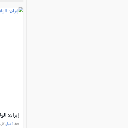
إيران: ال
فئة:
أخبار
, كل العرب, 