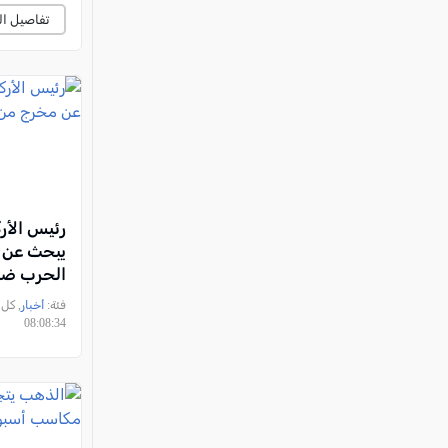
تفاصيل ال
رئيس الأرك
يبحث عن 
الحرب ضد 
فئة:
أخبار
08:08:34