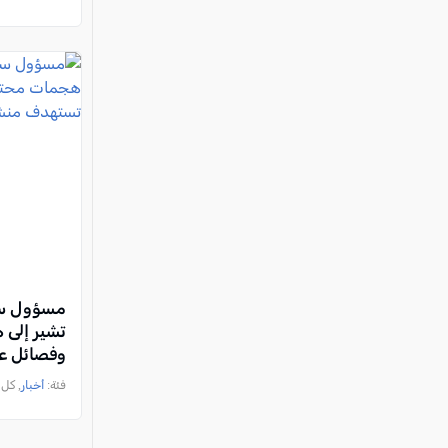
مسؤول سعو
تشير إلى 
وفصائل ع
سعودية
فئة:
أخبار
, كل العرب, 