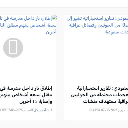
دي: تقارير استخباراتية
إطلاق نار داخل مدرسة في ت
هجمات محتملة من الحوثيين
مقتل سبعة أشخاص بينهم م
راقية تستهدف منشآت
وإصابة 15 أخرين
2026-08-07 12:45:04
فئة:
أخبار
, كل العرب, 2026-08-07 09:11:09