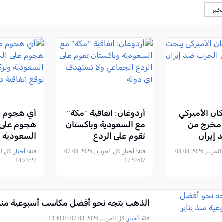
خبر
ان الأميركي
أردوغان: اتفاقية "مكة"
أي هجوم ع
مخرج من
مع السعودية وباكستان
هجوم على ا
إيران
تقوم على الردع
السعودية و
الجماعي ولا تستهدف
وباكستان تو
, كل العرب, 2026-08-08
فئة:
أخبار
, كل العرب , 2026-08-07
فئة:
أخبار
أي دولة
دفاع مشتر
14:23:27
17:53:07
الذهب يتجه نحو أفضل مكاسب أسبوعية منذ ي
فئة:
أخبار
, كل العرب, 2026-08-07 13:40:03