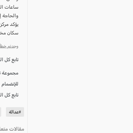
عكا والمنطقة
كفرياسيف والقضاء
والحاجة إ
مدن الساحل
يؤكد مركز 
الجليل الاعلى
سكان مخي
المغار والقضاء
وجدتم خطأ؟ ا
الشاغور
تابع كل ا
الرامة والمنطقة
مجموعة ت
المثلث الجنوبي
للإنضمام 
منطقة الجولان
تابع كل ا
#عدالة
مقالات متعل