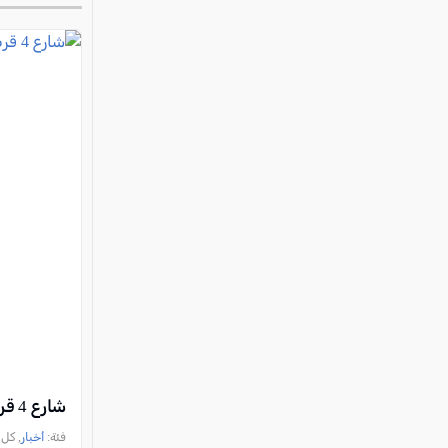
شارع 4 قرب مفرق "هروئيه": 5 إصابات بينها حالتان خطيرتان في حادث طرق مروع
فئة:
أخبار
, كل العرب, 