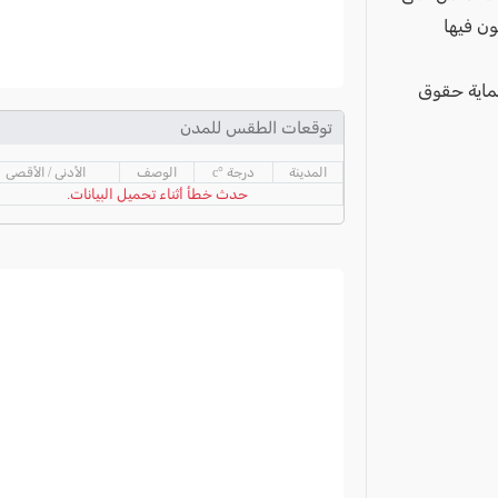
لمطعون فيها
حماية حقوق
توقعات الطقس للمدن
المدينة
درجة °c
الوصف
الأدنى / الأقصى
حدث خطأ أثناء تحميل البيانات.