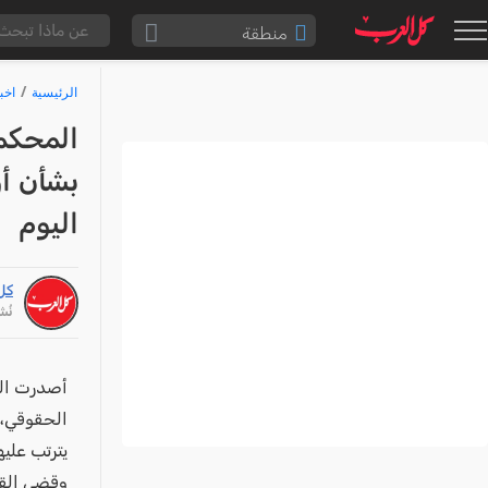
منطقة
الناصرة والقضاء
الرئيسية
اخب
القدس والقضاء
المحكمة
المثلث الشمالي
بشأن أ
وادي عارة
اليوم
سخنين والمنطقة
حيفا والمنطقة
كل
شفاعمرو والقضاء
نُشر: /25
الضفة الغربية
قطاع غزة
أصدرت المح
النقب
الحقوقي، 
يترتب علي
قرى المرج
وقضى القرا