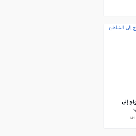
اج إلى
ب