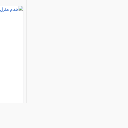
هدم منزل 
فئة:
أخبار
, كل العرب, 