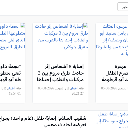
خبر
عرعرة
إصابة 8 أشخاص إثر
"نجمة داوو
صرع الطفل
حادث طرق مروع بين 3
تنعى متطوع
 أبو قرطومة
مركبات وانقلاب إحداها
طه أبو قوي
صف) إثر
بالقرب من مفرق
مصرعه في
, كل العرب, 2026-08-05
فئة:
أخبار
, كل العرب, 2026-08-05
فئة:
أخبار
حادث دهس
جولاني
الطرق المر
19:54:01
20:21:27
عتقل مشتبهاً
شقيب السلام: إصابة طفل (عام واحد) بجراح
تعرضه لحادث دهس