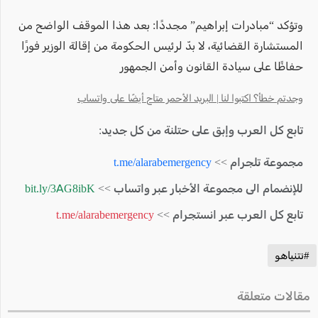
وتؤكد “مبادرات إبراهيم” مجددًا: بعد هذا الموقف الواضح من
المستشارة القضائية، لا بدّ لرئيس الحكومة من إقالة الوزير فورًا
حفاظًا على سيادة القانون وأمن الجمهور
وجدتم خطأ؟ اكتبوا لنا | البريد الأحمر متاح أيضًا على واتساب
تابع كل العرب وإبق على حتلنة من كل جديد:
مجموعة تلجرام >>
t.me/alarabemergency
للإنضمام الى مجموعة الأخبار عبر واتساب >>
bit.ly/3AG8ibK
تابع كل العرب عبر انستجرام >>
t.me/alarabemergency
#نتنياهو
مقالات متعلقة