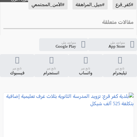
#كفر_قرع
#جيل_المراهقة
#الأمن_المجتمعي
مقالات متعلقة
متواجد على
متواجد على
Google Play
App Store
تابع عبر
تابع عبر
تابع عبر
تابع عبر
تيليجرام
واتساب
انستجرام
فيسبوك