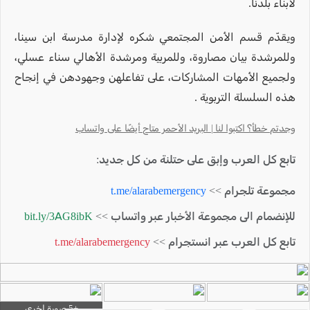
لأبناء بلدنا.
ويقدّم قسم الأمن المجتمعي شكره لإدارة مدرسة ابن سينا،
وللمرشدة بيان مصاروة، وللمربية ومرشدة الأهالي سناء عسلي،
ولجميع الأمهات المشاركات، على تفاعلهن وجهودهن في إنجاح
هذه السلسلة التربوية .
وجدتم خطأ؟ اكتبوا لنا | البريد الأحمر متاح أيضًا على واتساب
تابع كل العرب وإبق على حتلنة من كل جديد:
مجموعة تلجرام >>
t.me/alarabemergency
للإنضمام الى مجموعة الأخبار عبر واتساب >>
bit.ly/3AG8ibK
تابع كل العرب عبر انستجرام >>
t.me/alarabemergency