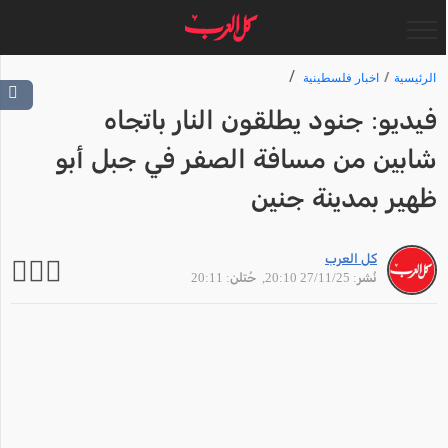
الرئيسية
اخبار فلسطينية
فيديو: جنود يطلقون النار باتجاه
شابين من مسافة الصفر في جبل أبو
ظهير بمدينة جنين
كل العرب
نُشر: 27/11/25 20:10
, حُتلن: 20:11