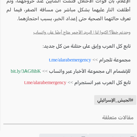
الإعلام، بأن قوات الاحتلال فتشت الشابين عند خروجهما، وثم
أطلقت النار عليهما بشكل مباشر من مسافة الصفر، فيما لم
تعرف حالتهما الصحية حتى إعداد الخبر، بسبب احتجازهما.
وجدتم خطأ؟ اكتبوا لنا | البريد الأحمر متاح أيضًا على واتساب
تابع كل العرب وإبق على حتلنة من كل جديد:
مجموعة تلجرام >>
t.me/alarabemergency
للإنضمام الى مجموعة الأخبار عبر واتساب >>
bit.ly/3AG8ibK
تابع كل العرب عبر انستجرام >>
t.me/alarabemergency
#الجيش_الإسرائيلي
مقالات متعلقة