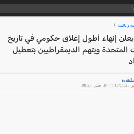
ية وعالمية
علن إنهاء أطول إغلاق حكومي في تاريخ
ت المتحدة ويتهم الديمقراطيين بتعطيل
د
 العرب
13/11 07:40
, حُتلن: 08:27