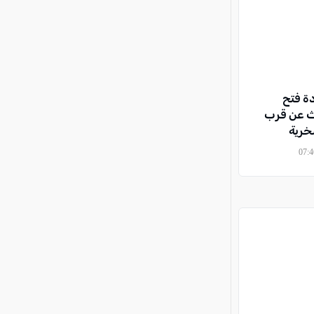
دة فتح
ث عن قرب
خرية