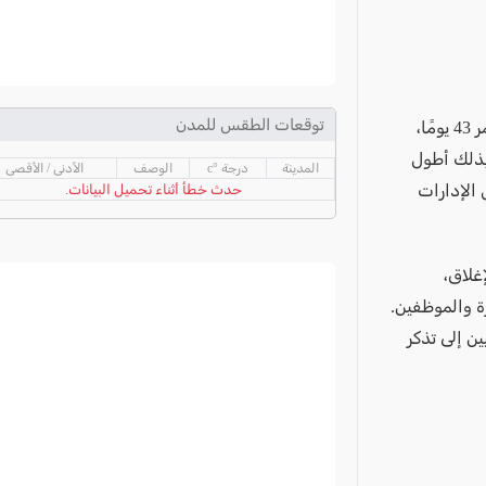
توقعات الطقس للمدن
أعلن الرئيس الأميركي دونالد ترامب، الخميس، إنهاء الإغلاق الحكومي الذي استمر 43 يومًا،
 بذلك أطول
المدينة
درجة °c
الوصف
الأدنى / الأقصى
 الإدارات
حدث خطأ أثناء تحميل البيانات.
غلاق،
ة والموظفين.
ين إلى تذكر