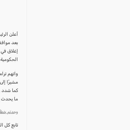
عكا والمنطقة
كفرياسيف والقضاء
مدن الساحل
الجليل الاعلى
المغار والقضاء
بعد موافق
إغلاق في ت
الشاغور
الحكومية
الرامة والمنطقة
المثلث الجنوبي
واتهم ترا
مشيرًا إلى
منطقة الجولان
كما شدد عل
ما يحدث ع
وجدتم خطأ؟ ا
تابع كل ا