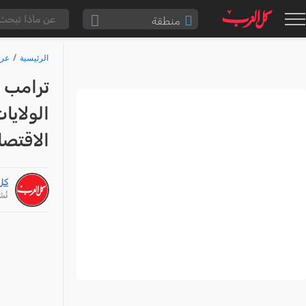
منطقة
الناصرة والقضاء
الرئيسية
عرب
القدس والقضاء
ترامب ي
المثلث الشمالي
الولايا
وادي عارة
الاقتصا
سخنين والمنطقة
حيفا والمنطقة
كل
شفاعمرو والقضاء
نُشر: /25
الضفة الغربية
قطاع غزة
النقب
قرى المرج