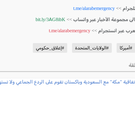
لجرام >>
t.me/alarabemergency
الى مجموعة الأخبار عبر واتساب >>
bit.ly/3AG8ibK
لعرب عبر انستجرام >>
t.me/alarabemergency
#أميركا
#الولايات_المتحدة
#إغلاق_حكومي
قة