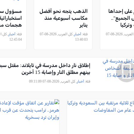
على إحداها
الذهب يتجه نحو أفضل
مسؤول سعو
الجميع"..
مكاسب أسبوعية منذ
استخباراتية
وتركيا
يناير
هجمات مح
وقع اتفاقية
الحوثيين و
, كل العرب, 2026-08-07
فئة:
أخبار
, كل العرب, 2026-08-07
فئة:
أخبار
ركة
عراقية تس
12:45:04
13:40:03
سعودية
إطلاق نار داخل مدرسة في تايلاند: مقتل س
بينهم مطلق النار وإصابة 15 أخرين
فئة:
أخبار
, كل العرب, 2026-08-07 09:11:09