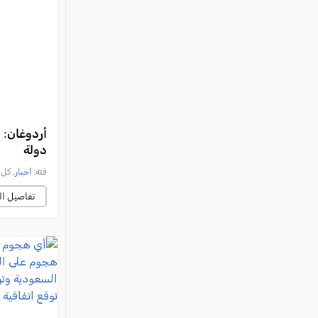
أردوغان: 
دولة
فئة:
أخبار
, كل العرب 
تفاصيل ال