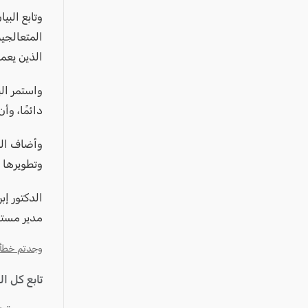
عكا والمنطقة
وتابع البي
كفرياسيف والقضاء
المتعالجي
مدن الساحل
الذين يعم
الجليل الاعلى
واستمر الب
المغار والقضاء
دائمًا، و
الشاغور
وأضاف الب
الرامة والمنطقة
وتطويرها 
المثلث الجنوبي
منطقة الجولان
الدكتور إب
مدير مستش
وجدتم خطأ؟ ا
تابع كل ا