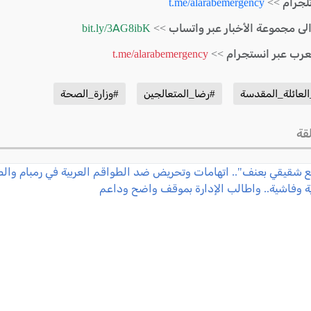
لجرام >>
t.me/alarabemergency
الى مجموعة الأخبار عبر واتساب >>
bit.ly/3AG8ibK
لعرب عبر انستجرام >>
t.me/alarabemergency
عائلة_المقدسة
#رضا_المتعالجين
#وزارة_الصحة
قة