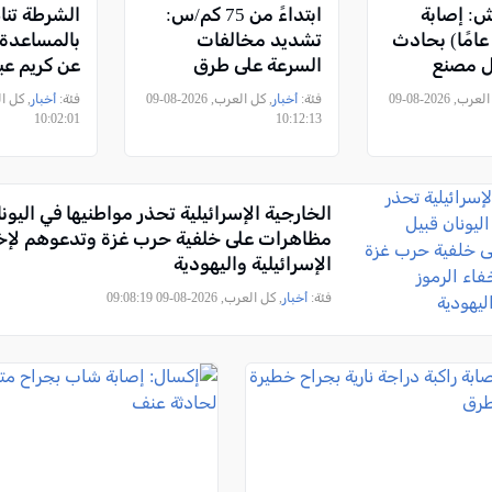
: إصابة
ابتداءً من 75 كم/س:
الشرطة تنا
امل (43 عامًا) بحادث
تشديد مخالفات
بالمساعدة
 مصنع
السرعة على طرق
مصنفة عالية الخطورة
عامًا) من ع
, كل العرب, 2026-08-09
فئة:
أخبار
, كل العرب, 2026-08-09
فئة:
أخبار
10:02:01
10:12:13
الخارجية الإسرائيلية تحذر مواطنيها في اليون
مظاهرات على خلفية حرب غزة وتدعوهم لإخف
الإسرائيلية واليهودية
فئة:
أخبار
, كل العرب, 2026-08-09 09:08:19