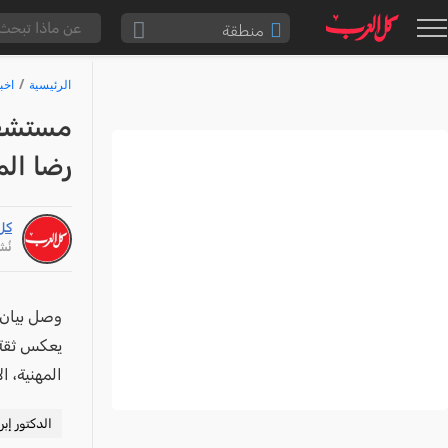
منطقة
الناصرة والقضاء
الرئيسية
اخب
القدس والقضاء
مستشفى
المثلث الشمالي
رضا الم
وادي عارة
سخنين والمنطقة
كل
حيفا والمنطقة
نُشر: /25
شفاعمرو والقضاء
الضفة الغربية
وصل بيان 
يعكس ثقة ا
قطاع غزة
المهنية، ال
النقب
قرى المرج
الدكتور إب