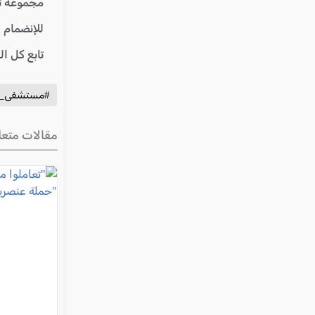
مجموعة ت
للإنضمام 
تابع كل ا
#مستشفى_ال
مقالات متعل