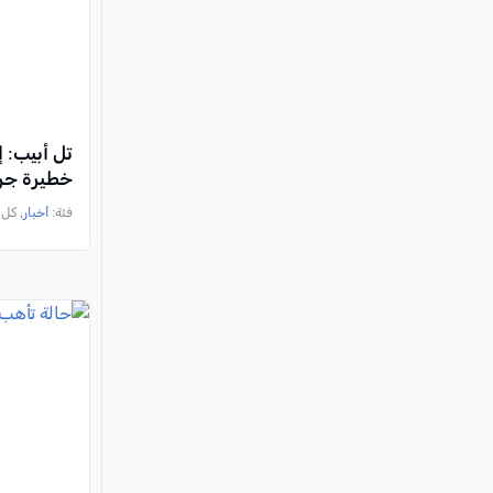
تل أبيب: إ
خطيرة جر
فئة:
أخبار
, كل العرب, 