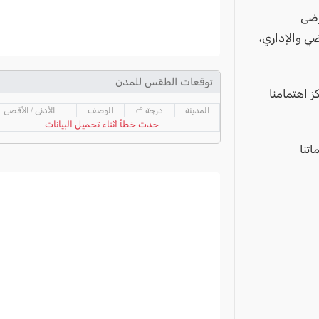
رضى
ضي والإداري،
توقعات الطقس للمدن
ز اهتمامنا
المدينة
درجة °c
الوصف
الأدنى / الأقصى
حدث خطأ أثناء تحميل البيانات.
تنا