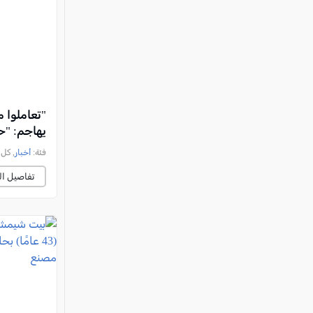
"تعاملوا 
يهاجم: "ح
فئة:
أخبار
, كل العرب, 
تفاصيل ال