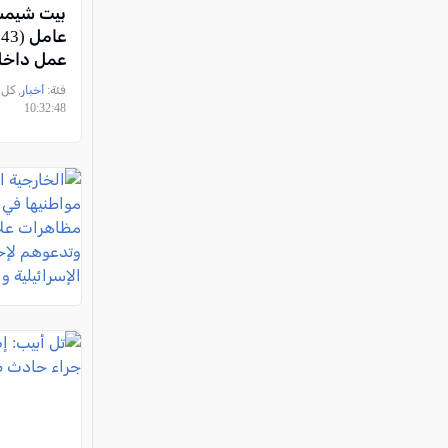
بيت شيمش
ع
عمل داخل
فئة:
أخبار
10:32:48