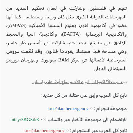
تقيم في فلسطين، وشاركت في لجان تحكيم العديد من
المهرجانات الدولية الكبرى مثل كان وبرلين وسندانس. كما أنها
عضو في أكاديمية فنون وعلوم السينما الأميركية (AMPAS)،
والأكاديمية البريطانية (BAFTA)، وأكاديمية آسيا والمحيط
الهادئ. في مدينتها بيت لحم، شاركت في تأسيس دار جاسر،
وهي مساحة فنية مستقلة يقودها فنانون. وقد نُظّمت عروض
استرجاعية لأعمالها في مركز BAM بنيويورك ومهرجان تورونتو
السينمائي الدولي.
وجدتم خطأ؟ اكتبوا لنا | البريد الأحمر متاح أيضًا على واتساب
تابع كل العرب وإبق على حتلنة من كل جديد:
مجموعة تلجرام >>
t.me/alarabemergency
للإنضمام الى مجموعة الأخبار عبر واتساب >>
bit.ly/3AG8ibK
تابع كل العرب عبر انستجرام >>
t.me/alarabemergency