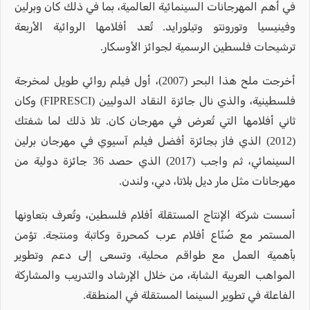
في أهم المهرجانات السينمائية العالمية، بما في ذلك كان وبرلين
وفينيسيا وتورونتو وتيلورايد. تُعد أفلامها الروائية الأربعة
ترشيحات فلسطين الرسمية لجوائز الأوسكار.
أخرجت ملح هذا البحر (2007)، أول فيلم روائي طويل لمخرجة
فلسطينية، والذي نال جائزة النقاد الدوليين (FIPRESCI) وكان
ثاني أفلامها التي تُعرض في مهرجان كان. تلا ذلك لما شفتك
(2012) الذي فاز بجائزة أفضل فيلم آسيوي في مهرجان برلين
السينمائي، ثم واجب (2017) الذي حصد 36 جائزة دولية من
مهرجانات مثل مار ديل بلاتا، دبي، ولندن.
أسست شركة الإنتاج المستقلة أفلام فلسطين، وتُعرف بتعاونها
المستمر مع صُنّاع أفلام عرب كمحررة وكاتبة ومنتجة. تؤمن
بأهمية العمل مع طواقم محلية، وتسعى إلى دعم وتطوير
المواهب العربية الشابة، من خلال الإرشاد والتدريب والمشاركة
الفاعلة في تطوير السينما المستقلة في المنطقة.