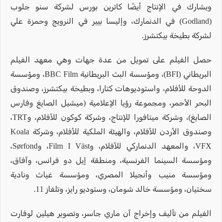
ويشارك في الإنتاج أيضًا كاترين بورس لشركة سنو جلوب
(Godland) في الدنمارك، وإليسا بيير في النرويج وحمزة علي
لشركة بطيخة بيكتشرز.
حصل الفيلم على تمويل من عدة جهات وهي معهد الفيلم
البريطاني (BFI)، ومؤسسة البث البريطانية BBC Film، ومؤسسة
الدوحة للأفلام، واستوديوهات كتارا، وبطيخة بيكتشرز، وصندوق
البحر الأحمر، ومجموعة رؤيا الإعلامية (ميشيل الصايغ وفارس
الصايغ)، وشركة ميتافورا للإنتاج، وشركة كوكون للأفلام، وTRT،
وصندوق الأردن للأفلام، والهيئة الملكية للأفلام، وشركة Koala
VFX، والمعهد الدنماركي للأفلام، وFilm I Väst، وSørfond،
ومؤسسة السينما الفرنسية، ومنطقة إيل دو فرانس، وآفاق،
ومؤسسة منيب وأنجيلا المصري، ومؤسسة غياث ونادية
سختيان، ومؤسسة خالد شومان، وستوديو رايز، وتلفاز 11.
الفيلم من تأليف وإخراج آن ماري جاسر، وتصوير هيلين لوفارت