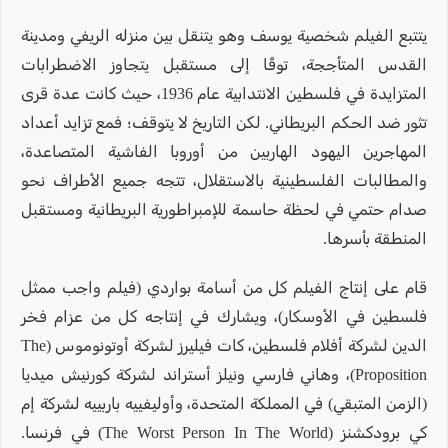
يتتبع الفيلم شخصية يوسف وهو يتنقل بين منزله الريفي ومدينة
القدس المتأججة، توقًا إلى مستقبل يتجاوز الاضطرابات
المتزايدة في فلسطين الانتدابية عام 1936، حيث كانت عدة قرى
تثور ضد الحكم البريطاني. لكن التاريخ لا يتوقف؛ فمع تزايد أعداد
المهاجرين اليهود الهاربين من أوروبا الفاشية المتصاعدة،
والمطالبات الفلسطينية بالاستقلال، تتجه جميع الأطراف نحو
صدام حتمي في لحظة حاسمة للإمبراطورية البريطانية ومستقبل
المنطقة بأسرها.
قام على إنتاج الفيلم كل من أسامة بواردي (فيلم واجب ممثل
فلسطين في الأوسكار)، ويشارك في إنتاجه كل من عزام فخر
الدين لشركة أفلام فلسطين، كات فيليرز لشركة أوتونوموس (The
Proposition)، وهاني فارسي ونيلز أستراند لشركة كورنيش ميديا
(الزمن المتبقي) في المملكة المتحدة، وأوليفييه باربييه لشركة إم
كي برودكشنز (The Worst Person In The World) في فرنسا.