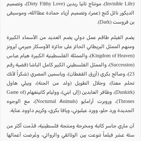
(Invisible Life)، مونتاج تانيا ريدين (Dirty Filthy Love)، وتصميم
الديكور نائل كنج (عمر)، وتصميم أزياء حمادة عطاالله، وموسيقى
بن فروست (Dark).
يضم الفيلم طاقم عمل دولي يضم العديد من الأسماء الكبيرة
ومنهم الممثل البريطاني الحائز على جائزة الأوسكار جيرمي آيرونز
(Kingdom of Heaven)، والممثلة الفلسطينية الكبيرة هيام عباس
(Succession)، والممثل الفلسطيني الكبير كامل الباشا (قضية رقم
23)، وصالح بكري (أزرق القفطان)، وياسمين المصري (شكراً لأنك
تحلم معنا)، وجلال الطويل (ولد من الجنة)، وبيلي هاول
(Dunkirk)، وظافر العابدين (إلى ابني)، ووليام كانينغهام (Game of
Thrones)، وروبرت أرامايو (Nocturnal Animals)، مع الوجوه
الجديدة ورد حلو، وورد عيلبوني، ويافا بكري، وكريم داوود عناية.
آن ماري جاسر كاتبة ومخرجة ومنتجة فلسطينية، قدّمت أكثر من
ستة عشر فيلماً تنوعت بين الوثائقي والروائي، وعُرضت أعمالها