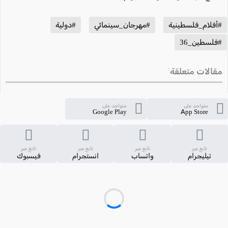
#أفلام_فلسطينية
#مهرجان_سينمائي
#دولية
#فلسطين_36
مقالات متعلقة
متواجد على
متواجد على
Google Play
App Store
تابع عبر
تابع عبر
تابع عبر
تابع عبر
تيليجرام
واتساب
انستجرام
فيسبوك