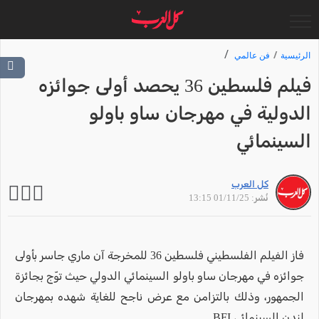
الرئيسية
فن عالمي
فيلم فلسطين 36 يحصد أولى جوائزه
الدولية في مهرجان ساو باولو
السينمائي
كل العرب
نُشر: 01/11/25 13:15
فاز الفيلم الفلسطيني فلسطين 36 للمخرجة آن ماري جاسر بأولى
جوائزه في مهرجان ساو باولو السينمائي الدولي حيث توّج بجائزة
الجمهور، وذلك بالتزامن مع عرض ناجح للغاية شهده بمهرجان
لندن السينمائي BFI.