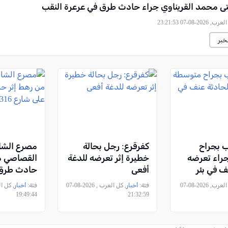
ى محمد القريناوي جراء حادث طرق في عرعرة النقب
2026-08-07 23:21:53
خبر
 بجراح
كفرقرع: رجل بحالة
مصرع الشا
راء تعرضه
خطيرة إثر تعرضه للدغة
القصاصي م
ف في بئر
أفعى
حادث طرق 
شارع 316
, كل العرب, 2026-08-07
فئة:
أخبار
, كل العرب , 2026-08-07
فئة:
أخبار
19:49:44
21:32:59