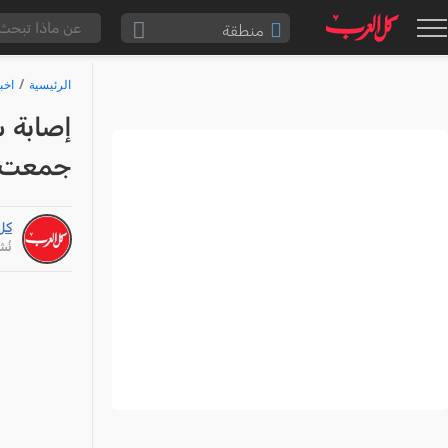
منطقة
الناصرة والقضاء
الرئيسية
اخب
القدس والقضاء
إصابة 
المثلث الشمالي
جمعت ا
وادي عارة
سخنين والمنطقة
كل
حيفا والمنطقة
نُشر: /25
شفاعمرو والقضاء
الضفة الغربية
قطاع غزة
النقب
قرى المرج