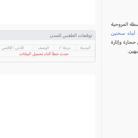
طة المروحية
 أبناء سخنين
توقعات الطقس للمدن
حجارة وإثارة
المدينة
درجة °c
الوصف
الأدنى / الأقصى
هين.
حدث خطأ أثناء تحميل البيانات.