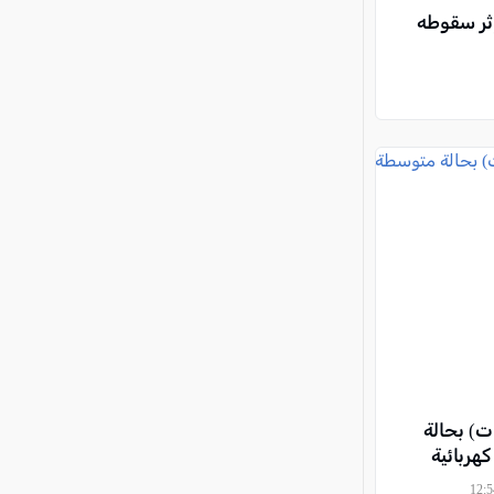
توسطة إثر سقوطه
 فتى (10 سنوات) بحالة
هربائية