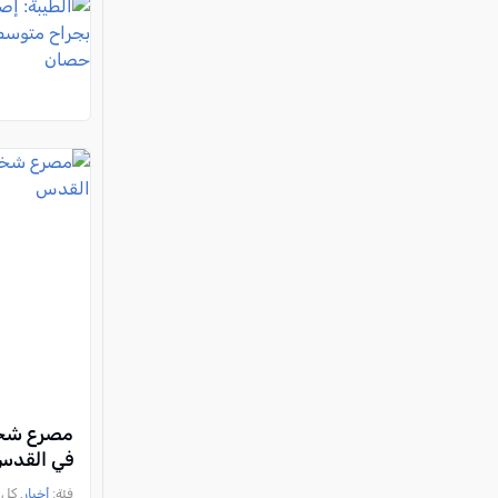
مصرع شخ
في القدس
فئة:
أخبار
, كل العرب, 