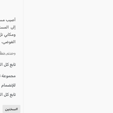
عكا والمنطقة
كفرياسيف والقضاء
مدن الساحل
أصيب مساء
إلى المست
الجليل الاعلى
ومكابي تل
المغار والقضاء
الفوضى، ا
الشاغور
وجدتم خطأ؟ ا
الرامة والمنطقة
المثلث الجنوبي
تابع كل ا
منطقة الجولان
مجموعة ت
للإنضمام 
تابع كل ا
#سخنين