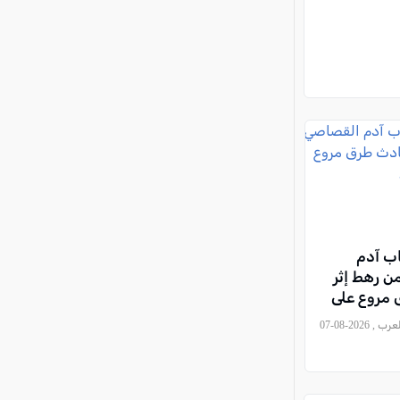
ب آدم
ن رهط إثر
مروع على
, كل العرب , 2026-08-07