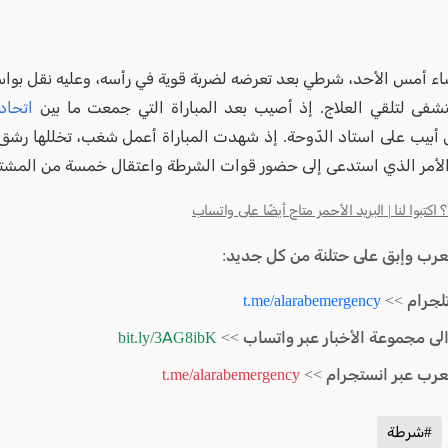
 أمس الأحد، شرطي بعد تعرضه لضربة قوية في رأسه، وعليه نقل بواس
شفى لتلقي العلاج. إذ أصيب بعد المباراة التي جمعت ما بين
اتحاد
 أبيب على استاد الدّوحة. إذ شهدت المباراة أعمل شغب، تخللها رشق 
لأمر الذي استدعى إلى حضور قوات الشرطة واعتقال خمسة من المشتب
كتبوا لنا | البريد الأحمر متاح أيضًا على واتساب
لعرب وإبق على حتلنة من كل جديد:
لجرام >>
t.me/alarabemergency
الى مجموعة الأخبار عبر واتساب >>
bit.ly/3AG8ibK
لعرب عبر انستجرام >>
t.me/alarabemergency
#شرطة