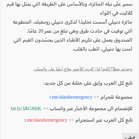
سمير على نيله الجائزة، وبالأساس على الطريقة التي يمثل بها قيم
كلاليت في اللواء
جائزة دنييلي أُسست تخليدًا لذكرى دنييلي زوننفيلد، المتطوعة
التي توفيت في حادث طرق وهي تبلغ من عمر 20 عامًا.
الصندوق يعمل على تكريم الأطباء الذين يجسّدون القيم التي
آمنت بها دنييلي، الطب بالقلب.
وجدتم خطأ؟ اكتبوا لنا | البريد الأحمر متاح أيضًا على واتساب
تابع كل العرب وإبق على حتلنة من كل جديد:
مجموعة تلجرام >>
t.me/alarabemergency
للإنضمام الى مجموعة الأخبار عبر واتساب >>
bit.ly/3AG8ibK
تابع كل العرب عبر انستجرام >>
t.me/alarabemergency
#طب