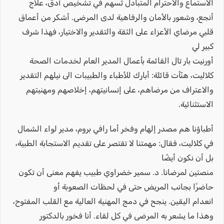
الاستماع والاحترام المتبادل تُسهم في تشخيص أدق، علاج
أنجع، وشعور بالأمان والرفاهية لدى المرضى. أشكر من أعماق
قلبي مرضاي الأعزاء على الثقة والتقدير والاختيار، فهذا شرف
كبير لي
أورنيت بار تال القائمة بأعمال المدير العام لخدمات الصحة
كلاليت، هنّأت قائلة: أبارك للأطباء والطبيبات الى نيلهم التقدير
والاعتراف من مرضاهم، على إنسانيتهم، إخلاصهم ومهنيتهم
الاستثنائية.
أطباؤنا هم مصدر إلهام وفخر أما رافي بروم، مدير لواء الشمال
في كلاليت، فقال: مهمتنا لا تقتصر على تقديم الاستجابة الطبية،
بل أن نكون أيضًا
منصتين لمرضانا. د. سمير خضراوي طبيب يفهم معنى أن تكون
حاضرًا بجانب المريض حتى في لحظات الصعوبة أو
انعدام اليقين. ينجح في دمج المهنية العالية مع القلب المفتوح،
وهذا ما يشعر به المرضى في كل لقاء. أنا فخور بالدكتور