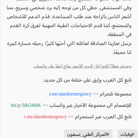
وفي المستشفى. حظي كل من توجه إليه برد شخصي وسريع، مما
أَشّعرَ الناس بالراحة عند طلب المساعدة. قدّم الدعم للأشخاص
وللمجتمع، كما قدم الاحتياجات الطبية المهنية لفرق كرة القدم
في المنطقة.
نرسل تعازينا الصادقة لعائلته التي أحبّها كثيرًا. رحيله خسارة كبيرة
لنا جميعًا.
وجدتم خطأ؟ اكتبوا لنا | البريد الأحمر متاح أيضًا على واتساب
تابع كل العرب وإبق على حتلنة من كل جديد:
مجموعة تلجرام >>
t.me/alarabemergency
للإنضمام الى مجموعة الأخبار عبر واتساب >>
bit.ly/3AG8ibK
تابع كل العرب عبر انستجرام >>
t.me/alarabemergency
#وفيات
#المركز_الطبي_تسفون