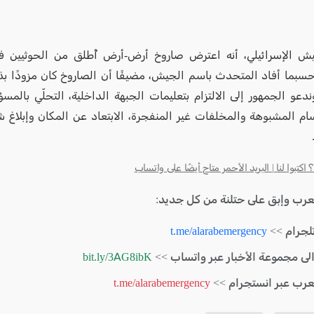
يش الإسرائيلي، أنه اعترض صاروخ أرض-أرض أُطلق من الحوثيين ف
حسبما أفاد المتحدث باسم الجيش، مضيفًا أن الصاروخ كان مزودًا ب
دعو الجمهور إلى الالتزام بتعليمات الجبهة الداخلية، التحلّي بالمسؤ
سام المشبوهة والمخلفات غير المنفجرة، الابتعاد عن المكان وإبلاغ 
كتبوا لنا | البريد الأحمر متاح أيضًا على واتساب
لعرب وإبق على حتلنة من كل جديد:
لجرام >>
t.me/alarabemergency
الى مجموعة الأخبار عبر واتساب >>
bit.ly/3AG8ibK
لعرب عبر انستجرام >>
t.me/alarabemergency