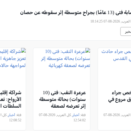
راح متوسطة إثر سقوطه عن حصان
2026-08-07 18:14:25
خبر
ص جراء
عرعرة النقب: فتى (10
شراكة إقليم
 مروع في
سنوات) بحالة متوسطة
الأرواح: تع
إثر تعرضه لصعقة
السلطات ال
كهربائية
لمواجهة ح
, كل العرب, 2026-08-07
فئة:
أخبار
, كل العرب, 2026-08-07
فئة:
أخبار
الطوارئ
12:08:52
12:54:02