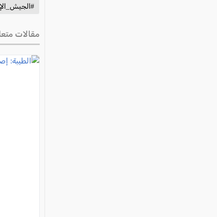
#الجيش_الإس
مقالات متعل