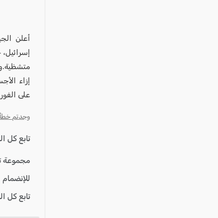
عكا والمنطقة
كفرياسيف والقضاء
مدن الساحل
أعلن الج
إسرائيل، 
الجليل الاعلى
متشظية.ون
المغار والقضاء
إزاء الأج
الشاغور
على الفور.
الرامة والمنطقة
وجدتم خطأ؟ ا
المثلث الجنوبي
منطقة الجولان
تابع كل ا
مجموعة ت
للإنضمام 
تابع كل ا