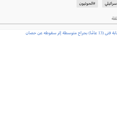
رائيلي
#الحوثيون
قة