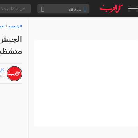
منطقة
الناصرة والقضاء
الرئيسية
اخب
القدس والقضاء
الجيش 
المثلث الشمالي
متشظية 
وادي عارة
سخنين والمنطقة
كل
حيفا والمنطقة
نُشر: /25
شفاعمرو والقضاء
الضفة الغربية
قطاع غزة
النقب
قرى المرج