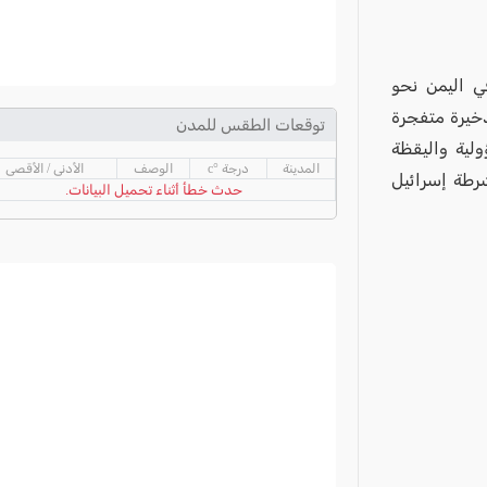
ي اليمن نحو
ذخيرة متفجرة
توقعات الطقس للمدن
ولية واليقظة
المدينة
درجة °c
الوصف
الأدنى / الأقصى
شرطة إسرائيل
حدث خطأ أثناء تحميل البيانات.