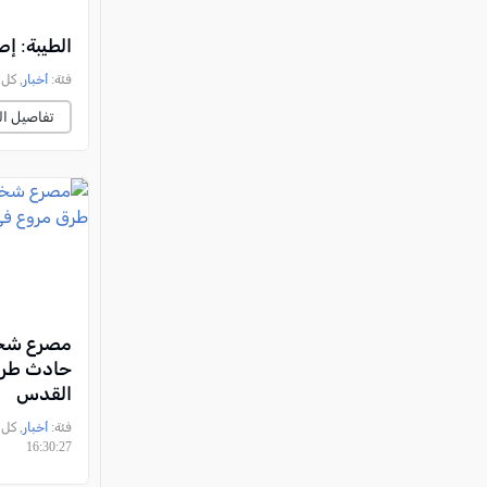
الطيبة: إصابة فتى (13 عامًا) بج
فئة:
أخبار
, كل العرب, 
تفاصيل ال
مصرع شخ
حادث طرق
القدس
فئة:
أخبار
16:30:27