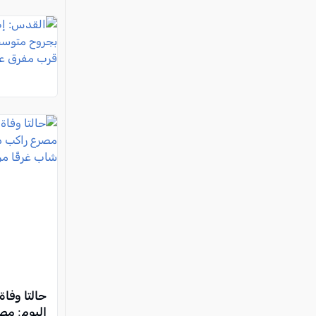
حالتا وفا
اليوم: مص