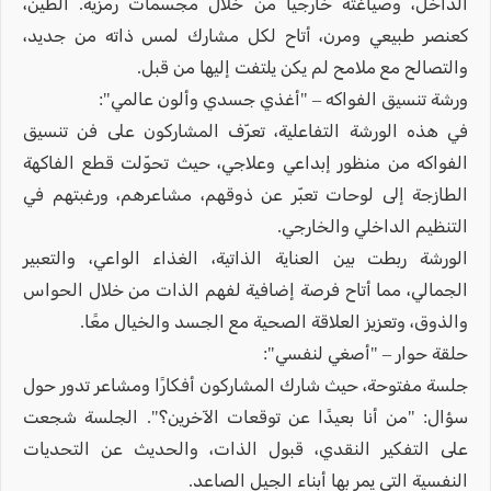
الداخل، وصياغته خارجيًا من خلال مجسمات رمزية. الطين،
كعنصر طبيعي ومرن، أتاح لكل مشارك لمس ذاته من جديد،
والتصالح مع ملامح لم يكن يلتفت إليها من قبل.
ورشة تنسيق الفواكه – "أغذي جسدي وألون عالمي":
في هذه الورشة التفاعلية، تعرّف المشاركون على فن تنسيق
الفواكه من منظور إبداعي وعلاجي، حيث تحوّلت قطع الفاكهة
الطازجة إلى لوحات تعبّر عن ذوقهم، مشاعرهم، ورغبتهم في
التنظيم الداخلي والخارجي.
الورشة ربطت بين العناية الذاتية، الغذاء الواعي، والتعبير
الجمالي، مما أتاح فرصة إضافية لفهم الذات من خلال الحواس
والذوق، وتعزيز العلاقة الصحية مع الجسد والخيال معًا.
حلقة حوار – "أصغي لنفسي":
جلسة مفتوحة، حيث شارك المشاركون أفكارًا ومشاعر تدور حول
سؤال: "من أنا بعيدًا عن توقعات الآخرين؟". الجلسة شجعت
على التفكير النقدي، قبول الذات، والحديث عن التحديات
النفسية التي يمر بها أبناء الجيل الصاعد.