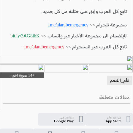
تابع كل العرب وإبق على حتلنة من كل جديد:
مجموعة تلجرام >>
t.me/alarabemergency
للإنضمام الى مجموعة الأخبار عبر واتساب >>
bit.ly/3AG8ibK
تابع كل العرب عبر انستجرام >>
t.me/alarabemergency
#أم_الفحم
مقالات متعلقة
متواجد على
متواجد على
Google Play
App Store