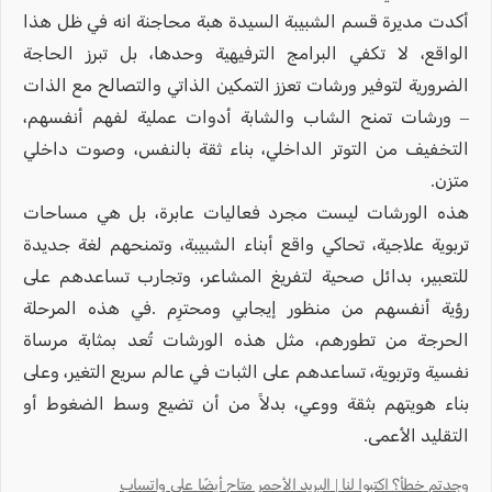
أكدت مديرة قسم الشبيبة السيدة هبة محاجنة انه في ظل هذا
الواقع، لا تكفي البرامج الترفيهية وحدها، بل تبرز الحاجة
الضرورية لتوفير ورشات تعزز التمكين الذاتي والتصالح مع الذات
– ورشات تمنح الشاب والشابة أدوات عملية لفهم أنفسهم،
التخفيف من التوتر الداخلي، بناء ثقة بالنفس، وصوت داخلي
متزن.
هذه الورشات ليست مجرد فعاليات عابرة، بل هي مساحات
تربوية علاجية، تحاكي واقع أبناء الشبيبة، وتمنحهم لغة جديدة
للتعبير، بدائل صحية لتفريغ المشاعر، وتجارب تساعدهم على
رؤية أنفسهم من منظور إيجابي ومحترِم .في هذه المرحلة
الحرجة من تطورهم، مثل هذه الورشات تُعد بمثابة مرساة
نفسية وتربوية، تساعدهم على الثبات في عالم سريع التغير، وعلى
بناء هويتهم بثقة ووعي، بدلاً من أن تضيع وسط الضغوط أو
التقليد الأعمى.
وجدتم خطأ؟ اكتبوا لنا | البريد الأحمر متاح أيضًا على واتساب