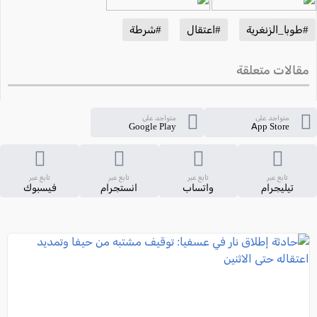
#طوبا_الزنغرية
#اعتقال
#شرطة
مقالات متعلقة
متواجد على
متواجد على
Google Play
App Store
تابع عبر
تابع عبر
تابع عبر
تابع عبر
تيليجرام
واتساب
انستجرام
فيسبوك