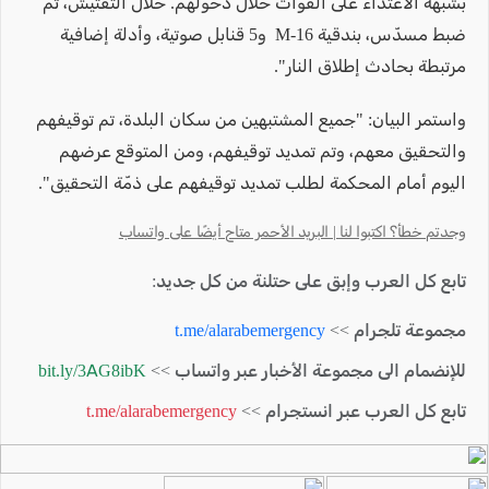
بشبهة الاعتداء على القوات خلال دخولهم. خلال التفتيش، تم
ضبط مسدّس، بندقية M-16 و5 قنابل صوتية، وأدلة إضافية
مرتبطة بحادث إطلاق النار".
واستمر البيان: "جميع المشتبهين من سكان البلدة، تم توقيفهم
والتحقيق معهم، وتم تمديد توقيفهم، ومن المتوقع عرضهم
اليوم أمام المحكمة لطلب تمديد توقيفهم على ذمّة التحقيق".
وجدتم خطأ؟ اكتبوا لنا | البريد الأحمر متاح أيضًا على واتساب
تابع كل العرب وإبق على حتلنة من كل جديد:
مجموعة تلجرام >>
t.me/alarabemergency
للإنضمام الى مجموعة الأخبار عبر واتساب >>
bit.ly/3AG8ibK
تابع كل العرب عبر انستجرام >>
t.me/alarabemergency