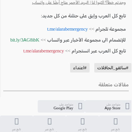
وجدتم خطأ؟ اكتبوا لنا | البريد الأحمر متاح أيضًا على واتساب
تابع كل العرب وإبق على حتلنة من كل جديد:
مجموعة تلجرام >>
t.me/alarabemergency
للإنضمام الى مجموعة الأخبار عبر واتساب >>
bit.ly/3AG8ibK
تابع كل العرب عبر انستجرام >>
t.me/alarabemergency
#سائقو_الحافلات
#اعتداء
مقالات متعلقة
متواجد على
متواجد على
Google Play
App Store
تابع عبر
تابع عبر
تابع عبر
تابع عبر