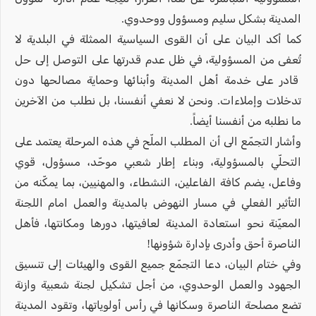
المدينة بشكل سليم ومسؤول ووحدوي.
كما أكد البيان على أن القوى السياسية الممثلة في البلدية لا
تُعفى من المسؤولية، في ظل عدم قدرتها على التوصل إلى حل
قادر على خدمة أهل المدينة وأبنائها وحماية مصالحها دون
تدخلات وإملاءات. ونحن لا نعفي أنفسنا، بل نطلب من الآخرين
ما نطلبه من أنفسنا أيضاً.
وأشار التجمّع الى أن المطلب الملّح في هذه المرحلة يعتمد على
التحلّي بالمسؤولية، وبناء إطار شعبي موحّد، مسؤول، قوي
وفاعل، يضم كافة الفاعلين، النشطاء، والمهنيين، بما يمكّنه من
التأثير الفعلي في مسار النهوض بالمدينة والعمل امام اللجنة
المعيّنة نحو استعادة المدينة لعافيتها، دورها ومكانتها، فأهل
الناصرة أحق وأدرى بإدارة شؤونها!
وفي ختام البيان، دعا التجمّع جميع القوى والهيئات إلى تنسيق
الجهود والعمل الوحدوي، من أجل تشكيل لجنة شعبية وازنة
تضع مصلحة الناصرة وسكانها في رأس أولوياتها، وتقود المدينة