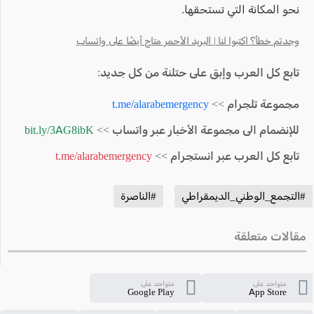
نحو المكانة التي تستحقها.
وجدتم خطأ؟ اكتبوا لنا | البريد الأحمر متاح أيضًا على واتساب
تابع كل العرب وإبق على حتلنة من كل جديد:
مجموعة تلجرام >>
t.me/alarabemergency
للإنضمام الى مجموعة الأخبار عبر واتساب >>
bit.ly/3AG8ibK
تابع كل العرب عبر انستجرام >>
t.me/alarabemergency
#التجمع_الوطني_الديمقراطي
#الناصرة
مقالات متعلقة
متواجد على
متواجد على
Google Play
App Store