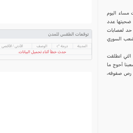
ت مساء اليوم
ح ضحيتها عدد
 حد لعصابات
توقعات الطقس للمدن
الشعب السوري
المدينة
درجة °c
الوصف
الأدنى / الأقصى
حدث خطأ أثناء تحميل البيانات.
التي انطلقت
بنا أحوج ما
لى رص صفوفه،