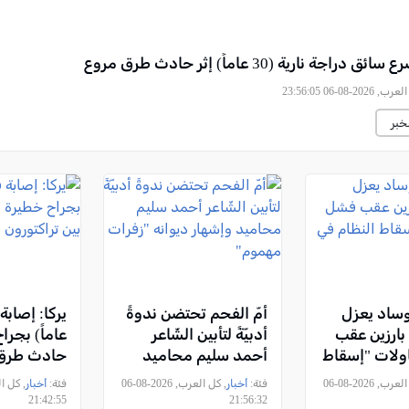
راجة نارية (30 عاماً) إثر حادث طرق مروع
2026-08-06 23:56:05
خبر
ساد يعزل
أمّ الفحم تحتضن ندوةً
ارزين عقب
أدبيّةً لتأبين الشّاعر
عاماً) بجرا
لات "إسقاط
أحمد سليم محاميد
حادث طرق 
إيران"
وإشهار ديوانه "زفرات
تراكتورون 
, كل العرب, 2026-08-06
فئة:
أخبار
, كل العرب, 2026-08-06
فئة:
أخبار
مهموم"
21:42:55
21:56:32