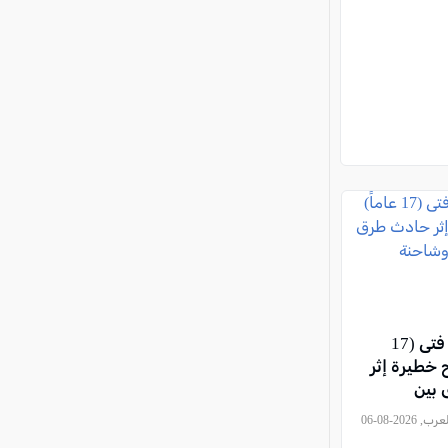
يركا: إصابة فتى (17
ح خطيرة إثر
بين
وشاحنة
, كل العرب, 2026-08-06