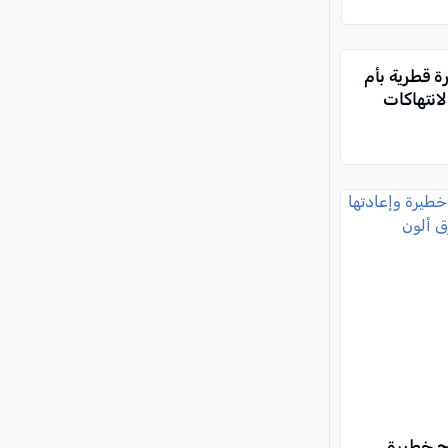
ة قطرية بأم
انتهاكات
اً) بجراح خطيرة