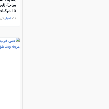
ساحة للخر
10 مركبات
فئة:
أخبار
, كل العرب, 