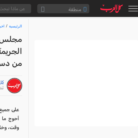
منطقة
الناصرة والقضاء
الرئيسية
اخب
القدس والقضاء
مجلس ال
المثلث الشمالي
الجريمة
وادي عارة
من دس 
سخنين والمنطقة
حيفا والمنطقة
كل
شفاعمرو والقضاء
نُشر: /25
الضفة الغربية
قطاع غزة
على جميع 
النقب
أحوج ما 
وقت، وخاص
قرى المرج