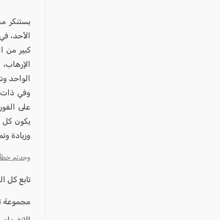
عكا والمنطقة
كفرياسيف والقضاء
يستنكر مج
الأحد، في
مدن الساحل
كبير من ا
الجليل الاعلى
الإرهاب، 
المغار والقضاء
الواحد ون
الشاغور
وفي ذات ا
الرامة والمنطقة
على الفور
يكون كل ا
المثلث الجنوبي
وزيادة وتم
منطقة الجولان
وجدتم خطأ؟ ا
تابع كل ا
مجموعة ت
للإنضمام 