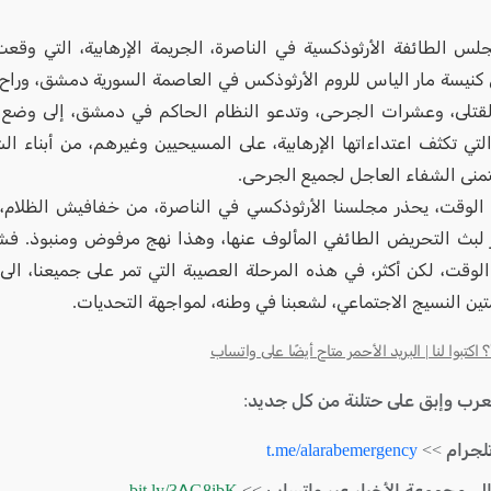
لس الطائفة الأرثوذكسية في الناصرة، الجريمة الإرهابية، التي وقع
 كنيسة مار الياس للروم الأرثوذكس في العاصمة السورية دمشق، ورا
لقتلى، وعشرات الجرحى، وتدعو النظام الحاكم في دمشق، إلى وضع
التي تكثف اعتداءاتها الإرهابية، على المسيحيين وغيرهم، من أبناء 
تمنى الشفاء العاجل لجميع الجرحى.
لوقت، يحذر مجلسنا الأرثوذكسي في الناصرة، من خفافيش الظلام، 
 لبث التحريض الطائفي المألوف عنها، وهذا نهج مرفوض ومنبوذ. فشع
لوقت، لكن أكثر، في هذه المرحلة العصيبة التي تمر على جميعنا، ا
تين النسيج الاجتماعي، لشعبنا في وطنه، لمواجهة التحديات.
كتبوا لنا | البريد الأحمر متاح أيضًا على واتساب
لعرب وإبق على حتلنة من كل جديد:
لجرام >>
t.me/alarabemergency
الى مجموعة الأخبار عبر واتساب >>
bit.ly/3AG8ibK