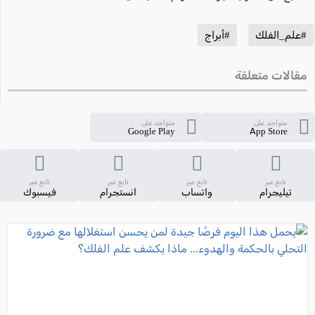
#علم_الفلك
#أبراج
مقالات متعلقة
متواجد على
متواجد على
Google Play
App Store
تابع عبر
تابع عبر
تابع عبر
تابع عبر
تيليجرام
واتساب
انستجرام
فيسبوك