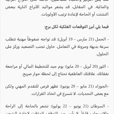
والمائية. في المقابل، قد يشعر مواليد الأبراج النارية ببعض
التشتت أو الحاجة لإعادة ترتيب الأولويات.
فيما يلي أبرز التوقعات الفلكية لكل برج:
- الحمل (21 مارس – 19 أبريل): قد تواجه ضغوطاً مهنية تتطلب
سرعة بديهة ومرونة في التعامل. حاول تجنب التصعيد وركز على
الحلول.
- الثور (20 أبريل – 20 مايو): يوم جيد للتخطيط المالي أو مراجعة
نفقاتك. علاقتك العاطفية تحتاج إلى لحظة حوار صريح.
-الجوزاء (21 مايو – 20 يونيو): تظهر فرص للتقدم المهني ولكن
مع بعض التحديات. لا تتسرع في اتخاذ القرارات.
- السرطان (21 يونيو – 22 يوليو): تشعر بالحاجة إلى الراحة
والانسحاب قليلاً. لا بأس من التوقف المؤقت لإعادة الشحن