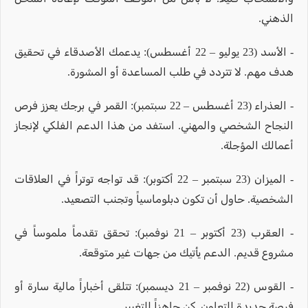
الذهني.
- الأسد (23 يوليو – 22 أغسطس): يدعمك الأصدقاء في تحقيق
هدف مهم. لا تتردد في طلب المساعدة أو المشورة.
- العذراء (23 أغسطس – 22 سبتمبر): القمر في برجك يعزز فرص
النجاح الشخصي والمهني. استفد من هذا الدعم الفلكي لإنجاز
أعمالك المؤجلة.
- الميزان (23 سبتمبر – 22 أكتوبر): قد تواجه توتراً في العلاقات
الشخصية. حاول أن تكون دبلوماسياً وتجنب التصعيد.
- العقرب (23 أكتوبر – 21 نوفمبر): تحقق تقدماً ملموساً في
مشروع قديم. الدعم يأتيك من جهات غير متوقعة.
- القوس (22 نوفمبر – 21 ديسمبر): تتلقى أخباراً مالية سارة أو
فرصة جديدة للتعاون. كن جاهزاً للتغيير.