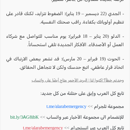
- الجدي (22 ديسمبر – 19 يناير): الضغوط تتزايد، لكنك قادر على
تنظيم أولوياتك بكفاءة. راقب صحتك النفسية.
- الدلو (20 يناير – 18 فبراير): يوم مناسب للتواصل مع شركاء
العمل أو الأصدقاء. الأفكار الجديدة تلقى استحساناً.
- الحوت (19 فبراير – 20 مارس): قد تشعر ببعض الارتباك في
اتخاذ قرار عاطفي. اتبع حدسك ولكن لا تتجاهل الحقائق.
وجدتم خطأ؟ اكتبوا لنا | البريد الأحمر متاح أيضًا على واتساب
تابع كل العرب وإبق على حتلنة من كل جديد:
مجموعة تلجرام >>
t.me/alarabemergency
للإنضمام الى مجموعة الأخبار عبر واتساب >>
bit.ly/3AG8ibK
تابع كل العرب عبر انستجرام >>
t.me/alarabemergency